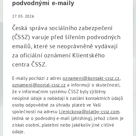
podvodnými e-maily
27. 05. 2026
Česká správa sociálního zabezpečení
(ČSSZ) varuje před šířením podvodných
emailů, které se neoprávněně vydávají
za oficiální oznámení Klientského
centra ČSSZ.
E-maily pochází z adres
oznameni@kontakt-cssz.cz
,
oznameni@portal-cssz.cz
a informují o skutečnosti,
že v informačním systému ČSSZ byly zjištěny
neúplné údaje a nabádají k zaslání kontaktních údajů
osoby odpovědné za úhradu plateb ve Vaší
společnosti na adresu
l.jenickova@platby-cssz.com
.
Jedná se o podvodný e-mail (phishing), jehož cílem je
získat osobní, platební nebo jakékoliv jiné citlivé
údaje.