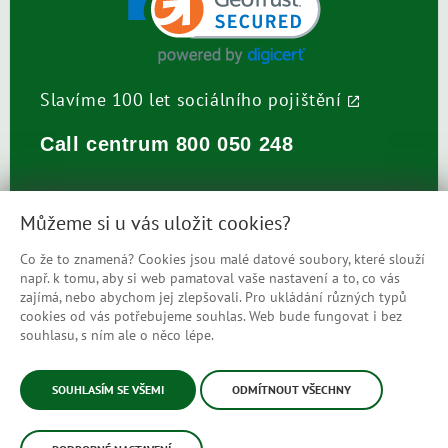
Slavíme 100 let sociálního pojištění
Call centrum
800 050 248
Můžeme si u vás uložit cookies?
Co že to znamená? Cookies jsou malé datové soubory, které slouží
např. k tomu, aby si web pamatoval vaše nastavení a to, co vás
Prohlášení o přístupnosti
zajímá, nebo abychom jej zlepšovali. Pro ukládání různých typů
cookies od vás potřebujeme souhlas. Web bude fungovat i bez
Mapa stránek
souhlasu, s ním ale o něco lépe.
© Česká správa sociálního zabezpečení
SOUHLASÍM SE VŠEMI
ODMÍTNOUT VŠECHNY