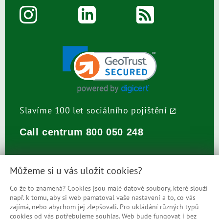
Slavíme 100 let sociálního pojištění
Call centrum
800 050 248
Můžeme si u vás uložit cookies?
Co že to znamená? Cookies jsou malé datové soubory, které slouží
např. k tomu, aby si web pamatoval vaše nastavení a to, co vás
Prohlášení o přístupnosti
zajímá, nebo abychom jej zlepšovali. Pro ukládání různých typů
cookies od vás potřebujeme souhlas. Web bude fungovat i bez