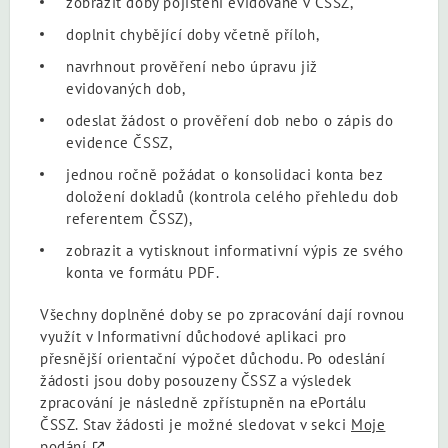
zobrazit doby pojištění evidované v ČSSZ,
doplnit chybějící doby včetně příloh,
navrhnout prověření nebo úpravu již
evidovaných dob,
odeslat žádost o prověření dob nebo o zápis do
evidence ČSSZ,
jednou ročně požádat o konsolidaci konta bez
doložení dokladů (kontrola celého přehledu dob
referentem ČSSZ),
zobrazit a vytisknout informativní výpis ze svého
konta ve formátu PDF.
Všechny doplněné doby se po zpracování dají rovnou
využít v Informativní důchodové aplikaci pro
přesnější orientační výpočet důchodu. Po odeslání
žádosti jsou doby posouzeny ČSSZ a výsledek
zpracování je následně zpřístupněn na ePortálu
ČSSZ. Stav žádosti je možné sledovat v sekci
Moje
podání
.