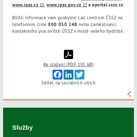
www.ipzs.cz
,
www.ipzs.gov.cz
a eportal.cssz.cz.
Bližší informace vám poskytne call centrum ČSSZ na
telefonním čísle
800 050 248
nebo zaměstnanci
kontaktního pracoviště ÚSSZ v místě vašeho bydliště.
Ke stažení (PDF 191 kB)
Facebook
LinkedIn
Twitter
Sdílet na sociálních sítích
Služby