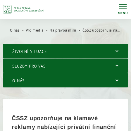
MENU
O nás
Pro média
Na pravou míru
ČSSZ upozorňuje na klamavé reklamy nabízející privátní finanční audity, které zneužívají státní symboly
ŽIVOTNÍ SITUACE
SLUŽBY PRO VÁS
O NÁS
ČSSZ upozorňuje na klamavé
reklamy nabízející privátní finanční