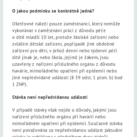
O jakou podmínku se konkrétně jedná?
Ošetřovné náleží pouze zaměstnanci, který nemůže
vykonávat v zaměstnání práci z důvodu péče
o dítě mladší 10 let, protože školské zařízení nebo
zvláštní dětské zařízení, popřípadě jiné obdobné
zařízení pro děti, v jehož denní nebo týdenní péči
dítě jinak je, nebo škola, jejímž je žákem, jsou
uzavřeny z nařízení příslušného orgánu z důvodu
havárie, mimořádného opatření při epidemii nebo
jiné nepředvídané události (§ 39 odst. 1 písm. b) bod
1 ZNP).
Stávka není nepředvídanou událostí
V případě stávky však nejde o důvody, jakými jsou
nařízení příslušného orgánu při havárii nebo
mimořádném opatření při epidemii. Současně stávka
není považována za nepředvídanou událost (aktuální
stávka je vyhlášena s předstihem dvou týdnů).