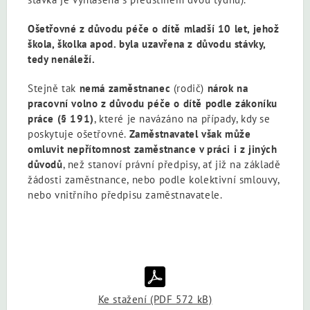
Ošetřovné z důvodu péče o dítě mladší 10 let, jehož
škola, školka apod. byla uzavřena z důvodu stávky,
tedy nenáleží.
Stejně tak
nemá zaměstnanec
(rodič)
nárok na
pracovní volno z důvodu péče o dítě podle zákoníku
práce (§ 191)
, které je navázáno na případy, kdy se
poskytuje ošetřovné.
Zaměstnavatel však může
omluvit nepřítomnost zaměstnance v práci i z jiných
důvodů
, než stanoví právní předpisy, ať již na základě
žádosti zaměstnance, nebo podle kolektivní smlouvy,
nebo vnitřního předpisu zaměstnavatele.
Ke stažení (PDF 572 kB)