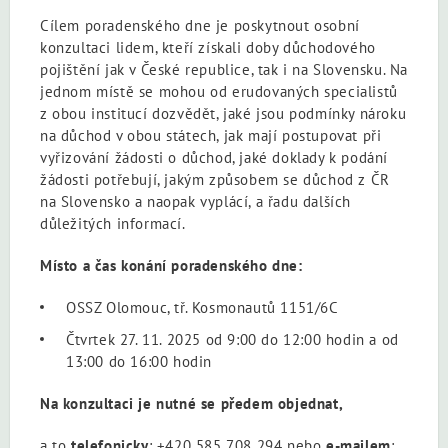
Cílem poradenského dne je poskytnout osobní
konzultaci lidem, kteří získali doby důchodového
pojištění jak v České republice, tak i na Slovensku. Na
jednom místě se mohou od erudovaných specialistů
z obou institucí dozvědět, jaké jsou podmínky nároku
na důchod v obou státech, jak mají postupovat při
vyřizování žádosti o důchod, jaké doklady k podání
žádosti potřebují, jakým způsobem se důchod z ČR
na Slovensko a naopak vyplácí, a řadu dalších
důležitých informací.
Místo a čas konání poradenského dne:
OSSZ Olomouc, tř. Kosmonautů 1151/6C
Čtvrtek 27. 11. 2025 od 9:00 do 12:00 hodin a od
13:00 do 16:00 hodin
Na konzultaci je nutné se předem objednat,
a to
telefonicky
: +420 585 708 294 nebo
e-mailem
: