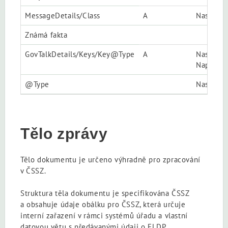
MessageDetails/Class
A
Nastavit
Známá fakta
GovTalkDetails/Keys/Key@Type
A
Nastavit 
Např.
29
@Type
Nastavit
Tělo zprávy
Tělo dokumentu je určeno výhradně pro zpracování
v ČSSZ.
Struktura těla dokumentu je specifikována ČSSZ
a obsahuje údaje obálku pro ČSSZ, která určuje
interní zařazení v rámci systémů úřadu a vlastní
datovou větu s předávanými údaji o ELDP.