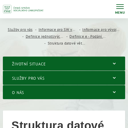
MENU
Služby pro vás
Informace pro SW vývojáře
Informace pro vývojáře mzdových a personálních systémů
Definice jednotlivých druhů e - Podání
Definice e - Podání RELDP
Struktura datové věty ELDP
ŽIVOTNÍ SITUACE
SLUŽBY PRO VÁS
O NÁS
Struktura datové