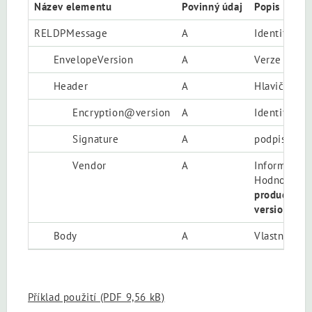
Název elementu
Povinný údaj
Popis elem
RELDPMessage
A
Identifikac
EnvelopeVersion
A
Verze obálk
Header
A
Hlavička obá
Encryption@version
A
Identifikac
Signature
A
podpis neza
Vendor
A
Informace o
Hodnoty jso
productNam
version="ve
Body
A
Vlastní
pod
Příklad použití
(PDF 9,56 kB)