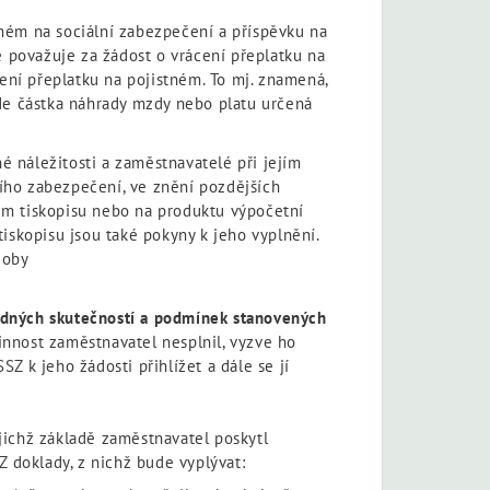
ném na sociální zabezpečení a příspěvku na
e považuje za žádost o vrácení přeplatku na
cení přeplatku na pojistném. To mj. znamená,
ude částka náhrady mzdy nebo platu určená
 náležitosti a zaměstnavatelé při jejím
ního zabezpečení, ve znění pozdějších
ném tiskopisu nebo na produktu výpočetní
iskopisu jsou také pokyny k jeho vyplnění.
doby
odných skutečností a podmínek stanovených
nnost zaměstnavatel nesplnil, vyzve ho
SZ k jeho žádosti přihlížet a dále se jí
jichž základě zaměstnavatel poskytl
Z doklady, z nichž bude vyplývat: