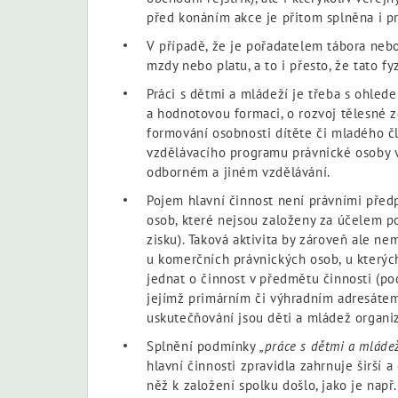
před konáním akce je přitom splněna i pr
V případě, že je pořadatelem tábora nebo
mzdy nebo platu, a to i přesto, že tato f
Práci s dětmi a mládeží je třeba s ohled
a hodnotovou formaci, o rozvoj tělesné zd
formování osobnosti dítěte či mladého čl
vzdělávacího programu právnické osoby vy
odborném a jiném vzdělávání.
Pojem hlavní činnost není právními předp
osob, které nejsou založeny za účelem pod
zisku). Taková aktivita by zároveň ale ne
u komerčních právnických osob, u kterýc
jednat o činnost v předmětu činnosti (p
jejímž primárním či výhradním adresátem 
uskutečňování jsou děti a mládež organiz
Splnění podmínky
„práce s dětmi a mláde
hlavní činnosti zpravidla zahrnuje širší 
něž k založení spolku došlo, jako je např