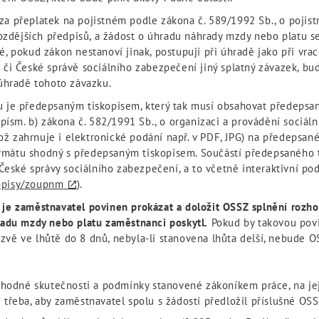
a přeplatek na pojistném podle zákona č. 589/1992 Sb., o pojist
pozdějších předpisů, a žádost o úhradu náhrady mzdy nebo platu s
, pokud zákon nestanoví jinak, postupují při úhradě jako při vra
 či České správě sociálního zabezpečení jiný splatný závazek, b
 úhradě tohoto závazku.
 je předepsaným tiskopisem, který tak musí obsahovat předepsané
 písm. b) zákona č. 582/1991 Sb., o organizaci a provádění sociál
(což zahrnuje i elektronické podání např. v PDF, JPG) na předepsa
formátu shodný s předepsaným tiskopisem. Součástí předepsaného t
 České správy sociálního zabezpečení, a to včetně interaktivní po
kopisy/zoupnm
).
 je zaměstnavatel povinen prokázat a doložit OSSZ splnění rozh
radu mzdy nebo platu zaměstnanci poskytl.
Pokud by takovou povi
ýzvě ve lhůtě do 8 dnů, nebyla-li stanovena lhůta delší, nebude OS
ozhodné skutečnosti a podmínky stanovené zákoníkem práce, na je
třeba, aby zaměstnavatel spolu s žádostí předložil příslušné OSS