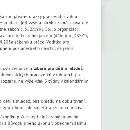
203a komplexně otázky pracovního volna
bo platu, její výše a nároku zaměstnavatele
tně zákon č. 582/1991 Sb., o organizaci
áv sociálního zabezpečení (dále jen „OSSZ“),
§ 203a zákoníku práce. Vodítka pro
odnění poslaneckého návrhu, na jehož
nnosti vedoucích
táborů pro děti a mládež
,
 zdravotnických pracovníků v táborech pro
 rozsahu, nejvýše však 3 týdny v kalendářním
o děti a mládež, bez ohledu na dobu trvání
dat způsobem, jak jsou všeobecně vnímány.
zákoníku práce nepřísluší zaměstnancům
áci z důvodu jiného úkonu v obecném zájmu