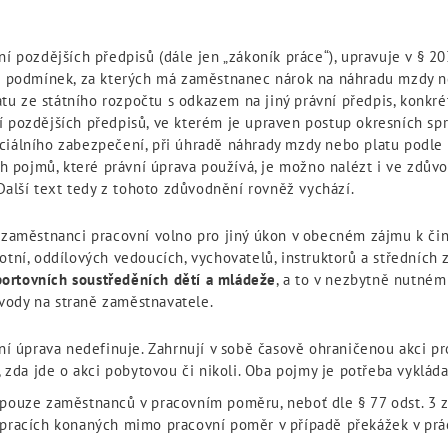
ní pozdějších předpisů (dále jen „zákoník práce“), upravuje v § 
ně podmínek, za kterých má zaměstnanec nárok na náhradu mzdy ne
u ze státního rozpočtu s odkazem na jiný právní předpis, konkré
 pozdějších předpisů, ve kterém je upraven postup okresních spr
ciálního zabezpečení, při úhradě náhrady mzdy nebo platu podle 
 pojmů, které právní úprava používá, je možno nalézt i ve zdův
 Další text tedy z tohoto zdůvodnění rovněž vychází.
í zaměstnanci pracovní volno pro jiný úkon v obecném zájmu k či
otní, oddílových vedoucích, vychovatelů, instruktorů a středních
portovních soustředěních dětí a mládeže
, a to v nezbytně nutném
vody na straně zaměstnavatele.
ní úprava nedefinuje. Zahrnují v sobě časově ohraničenou akci pr
, zda jde o akci pobytovou či nikoli. Oba pojmy je potřeba vyklá
 pouze zaměstnanců v pracovním poměru, neboť dle § 77 odst. 3 
 pracích konaných mimo pracovní poměr v případě překážek v pr