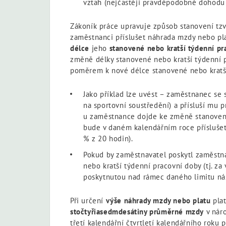
vztah (nejčastěji pravděpodobně dohodu
Zákoník práce upravuje způsob stanovení tzv
zaměstnanci příslušet náhrada mzdy nebo pl
délce
jeho
stanovené nebo kratší týdenní pr
změně délky stanovené nebo kratší týdenní p
poměrem k nové délce stanovené nebo kratší
Jako příklad lze uvést – zaměstnanec se
na sportovní soustředění) a přísluší mu 
u zaměstnance dojde ke změně stanovené
bude v daném kalendářním roce příslušet 
% z 20 hodin).
Pokud by zaměstnavatel poskytl zaměstna
nebo kratší týdenní pracovní doby (tj. 
poskytnutou nad rámec daného limitu ná
Při určení
výše náhrady mzdy nebo platu
plat
stočtyřiasedmdesátiny průměrné mzdy
v nár
třetí kalendářní čtvrtletí kalendářního roku