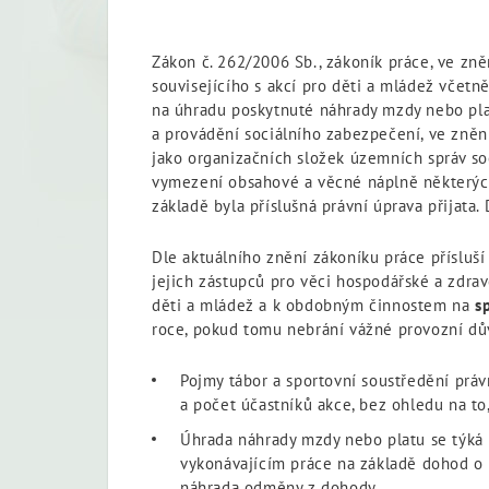
Zákon č. 262/2006 Sb., zákoník práce, ve zně
souvisejícího s akcí pro děti a mládež včet
na úhradu poskytnuté náhrady mzdy nebo plat
a provádění sociálního zabezpečení, ve znění
jako organizačních složek územních správ so
vymezení obsahové a věcné náplně některých
základě byla příslušná právní úprava přijata.
Dle aktuálního znění zákoníku práce přísluš
jejich zástupců pro věci hospodářské a zdrav
děti a mládež a k obdobným činnostem na
s
roce, pokud tomu nebrání vážné provozní dů
Pojmy tábor a sportovní soustředění práv
a počet účastníků akce, bez ohledu na to
Úhrada náhrady mzdy nebo platu se týká
vykonávajícím práce na základě dohod o
náhrada odměny z dohody.