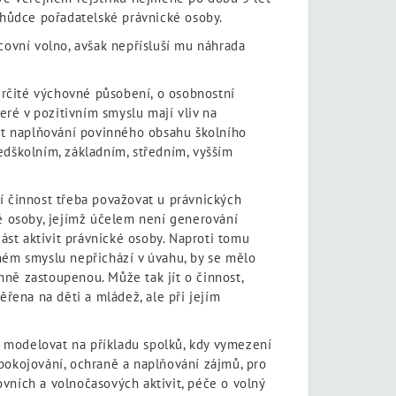
chůdce pořadatelské právnické osoby.
covní volno, avšak nepřísluší mu náhrada
 určité výchovné působení, o osobnostní
eré v pozitivním smyslu mají vliv na
vat naplňování povinného obsahu školního
edškolním, základním, středním, vyšším
í činnost třeba považovat u právnických
cké osoby, jejímž účelem není generování
ást aktivit právnické osoby. Naproti tomu
ném smyslu nepřichází v úvahu, by se mělo
ně zastoupenou. Může tak jít o činnost,
ěřena na děti a mládež, ale při jejím
 modelovat na příkladu spolků, kdy vymezení
uspokojování, ochraně a naplňování zájmů, pro
ovních a volnočasových aktivit, péče o volný