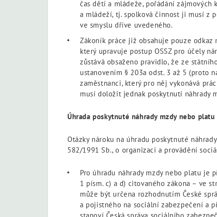
čas dětí a mládeže, pořádání zájmových k
a mládeží, tj. spolková činnost ji musí z
ve smyslu dříve uvedeného.
Zákoník práce již obsahuje pouze odkaz n
který upravuje postup OSSZ pro účely ná
zůstává obsaženo pravidlo, že ze státní
ustanovením § 203a odst. 3 až 5 (proto n
zaměstnanci, který pro něj vykonává prác
musí doložit jednak poskytnutí náhrady 
Úhrada poskytnuté náhrady mzdy nebo platu
Otázky nároku na úhradu poskytnuté náhrady 
582/1991 Sb., o organizaci a provádění sociá
Pro úhradu náhrady mzdy nebo platu je př
1 písm. c) a d) citovaného zákona – ve 
může být určena rozhodnutím České správ
a pojistného na sociální zabezpečení a př
stanoví Česká správa sociálního zabezpeč