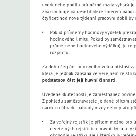
uvedeného podílu průměrné mzdy vyhlašuje M
zaokrouhluje na desetihaléře směrem nahor
čtyřicetihodinové týdenní pracovní době by 
Pokud průměrný hodinový výdělek překroč
hodinového limitu. Pokud by zaměstnavat
průměrného hodinového výdělku), je to p
rozpočtu.
Za dobu čerpání pracovního volna přísluší 
která je jednak zapsána ve veřejném rejstř
podstatnou část její hlavní činnosti
.
Uvedené skutečnosti je zaměstnanec povinen
Z pohledu zaměstnavatele je dané přitom stě
nárok na úhradu náhrady mzdy nebo platu př
Za veřejný rejstřík je přitom možno pro 
o veřejných rejstřících právnických a fyz
obchodní rejstřík), ale i kterýkoliv veře