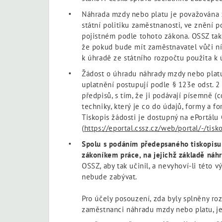
Náhrada mzdy nebo platu je považována z
státní politiku zaměstnanosti, ve znění 
pojistném podle tohoto zákona. OSSZ také
že pokud bude mít zaměstnavatel vůči ní
k úhradě ze státního rozpočtu použita k
Žádost o úhradu náhrady mzdy nebo platu
uplatnění postupují podle § 123e odst. 2
předpisů, s tím, že ji podávají písemně 
techniky, který je co do údajů, formy a 
Tiskopis žádosti je dostupný na ePortálu
(
https://eportal.cssz.cz/web/portal/-/tis
Spolu s podáním předepsaného tiskopisu
zákoníkem práce, na jejichž základě náh
OSSZ, aby tak učinil, a nevyhoví-li této v
nebude zabývat.
Pro účely posouzení, zda byly splněny r
zaměstnanci náhradu mzdy nebo platu, je 