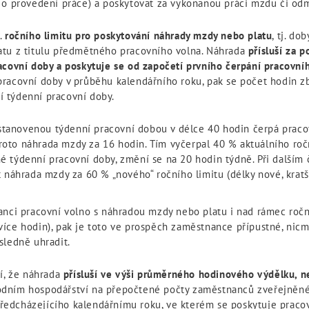
 o provedení práce) a poskytovat za vykonanou práci mzdu či od
.
ročního limitu pro poskytování náhrady mzdy nebo platu
, tj. d
atu z titulu předmětného pracovního volna. Náhrada
přísluší za 
acovní doby a poskytuje se od započetí prvního čerpání pracovní
racovní doby v průběhu kalendářního roku, pak se počet hodin zb
 týdenní pracovní doby.
 stanovenou týdenní pracovní dobou v délce 40 hodin čerpá praco
proto náhrada mzdy za 16 hodin. Tím vyčerpal 40 % aktuálního roč
 týdenní pracovní doby, změní se na 20 hodin týdně. Při dalším
náhrada mzdy za 60 % „nového“ ročního limitu (délky nové, kratší 
nci pracovní volno s náhradou mzdy nebo platu i nad rámec roční
za více hodin), pak je toto ve prospěch zaměstnance přípustné, 
sledně uhradit.
í, že náhrada
přísluší ve výši průměrného hodinového výdělku, 
odním hospodářství na přepočtené počty zaměstnanců zveřejněné
 předcházejícího kalendářnímu roku, ve kterém se poskytuje praco