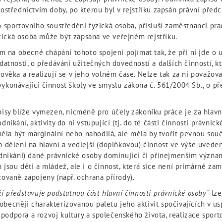
ostřednictvím doby, po kterou byl v rejstříku zapsán právní před
 sportovního soustředění fyzická osoba, přísluší zaměstnanci pra
yzická osoba může být zapsána ve veřejném rejstříku.
em na obecné chápání tohoto spojení pojímat tak, že při ní jde o
atnosti, o předávání užitečných dovedností a dalších činností, kt
ověka a realizují se v jeho volném čase. Nelze tak za ni považo
konávající činnost školy ve smyslu zákona č. 561/2004 Sb., o př
isy blíže vymezen, nicméně pro účely zákoníku práce je za hlavn
nikání, aktivity do ní vstupující (tj. do té části činnosti právni
měla být marginální nebo nahodilá, ale měla by tvořit pevnou souč
h dělení na hlavní a vedlejší (doplňkovou) činnost ve výše uvede
odnikání) dané právnické osoby dominující či přinejmenším význam
jsou děti a mládež, ale i o činnost, která sice není primárně zam
ovaně zapojeny (např. ochrana přírody).
ží představuje podstatnou část hlavní činnosti právnické osoby“
lze
a obecněji charakterizovanou paletu jeho aktivit spočívajících v 
. podpora a rozvoj kultury a společenského života, realizace sport