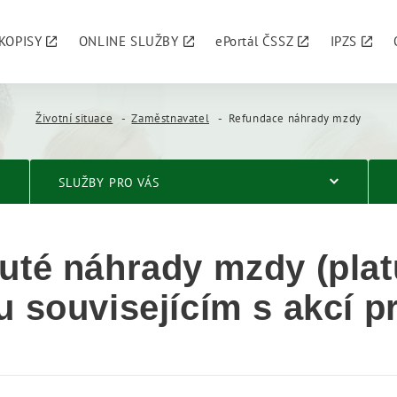
KOPISY
ONLINE SLUŽBY
ePortál ČSSZ
IPZS
Životní situace
Zaměstnavatel
Refundace náhrady mzdy
SLUŽBY PRO VÁS
té náhrady mzdy (platu
 souvisejícím s akcí pr