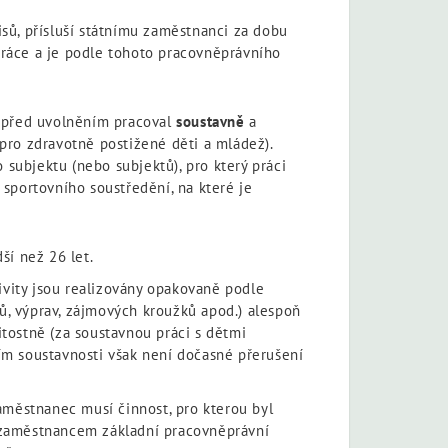
isů, přísluší státnímu zaměstnanci za dobu
 práce a je podle tohoto pracovněprávního
před uvolněním pracoval
soustavně
a
pro zdravotně postižené děti a mládež).
subjektu (nebo subjektů), pro který práci
 sportovního soustředění, na které je
ší než 26 let.
ivity jsou realizovány opakovaně podle
, výprav, zájmových kroužků apod.) alespoň
itostně (za soustavnou práci s dětmi
ím soustavnosti však není dočasné přerušení
městnanec musí činnost, pro kterou byl
 zaměstnancem základní pracovněprávní