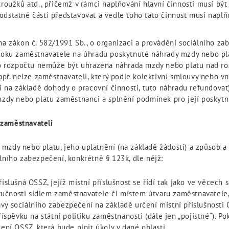
roužků atd., přičemž v rámci naplňování hlavní činnosti musí bý
 podstatné části představovat a vedle toho tato činnost musí nap
a zákon č. 582/1991 Sb., o organizaci a provádění sociálního za
roku zaměstnavatele na úhradu poskytnuté náhrady mzdy nebo pla
ho rozpočtu nemůže být uhrazena náhrada mzdy nebo platu nad r
apř. nelze zaměstnavateli, který podle kolektivní smlouvy nebo 
i na základě dohody o pracovní činnosti, tuto náhradu refundovat)
mzdy nebo platu zaměstnanci a splnění podmínek pro její poskytn
 zaměstnavateli
mzdy nebo platu, jeho uplatnění (na základě žádosti) a způsob a 
lního zabezpečení, konkrétně § 123k, dle nějž:
íslušná OSSZ, jejíž místní příslušnost se řídí tak jako ve věcech
stručnosti sídlem zaměstnavatele či místem útvaru zaměstnavatele
y sociálního zabezpečení na základě určení místní příslušnosti
íspěvku na státní politiku zaměstnanosti (dále jen „pojistné“). Po
ení OSSZ, která bude plnit úkoly v dané oblasti.