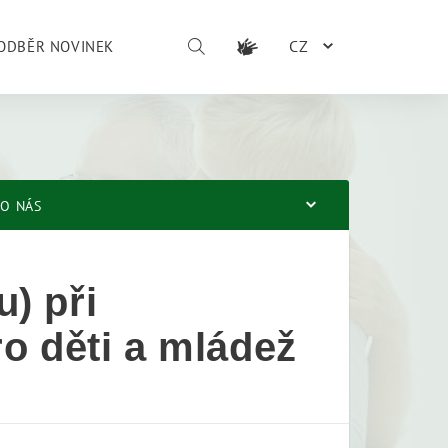
CZ
ODBĚR NOVINEK
O NÁS
) při
o děti a mládež