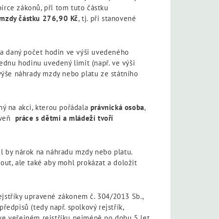
rce zákonů, při tom tuto částku
 mzdy částku 276,90 Kč
, tj. při stanovené
za daný počet hodin ve výši uvedeného
dnu hodinu uvedený limit (např. ve výši
výše náhrady mzdy nebo platu ze státního
ý na akci, kterou pořádala
právnická osoba
,
roveň
práce s dětmi a mládeží tvoří
l by nárok na náhradu mzdy nebo platu.
ut, ale také aby mohl prokázat a doložit
ejstříky upravené zákonem č. 304/2013 Sb.,
ředpisů (tedy např. spolkový rejstřík,
u ve veřejném rejstříku nejméně po dobu 5 let