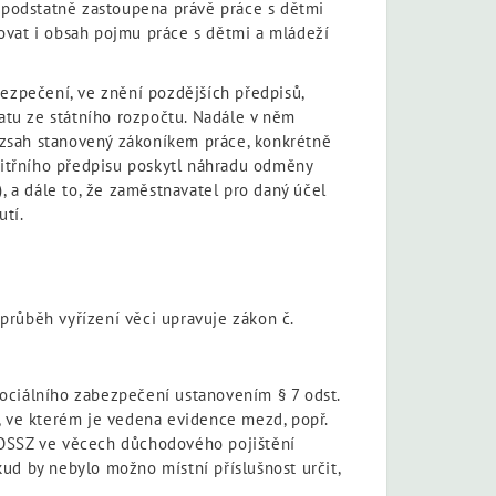
t podstatně zastoupena právě práce s dětmi
lňovat i obsah pojmu práce s dětmi a mládeží
bezpečení, ve znění pozdějších předpisů,
tu ze státního rozpočtu. Nadále v něm
ozsah stanovený zákoníkem práce, konkrétně
vnitřního předpisu poskytl náhradu odměny
, a dále to, že zaměstnavatel pro daný účel
utí.
průběh vyřízení věci upravuje zákon č.
 sociálního zabezpečení ustanovením § 7 odst.
, ve kterém je vedena evidence mezd, popř.
 OSSZ ve věcech důchodového pojištění
kud by nebylo možno místní příslušnost určit,