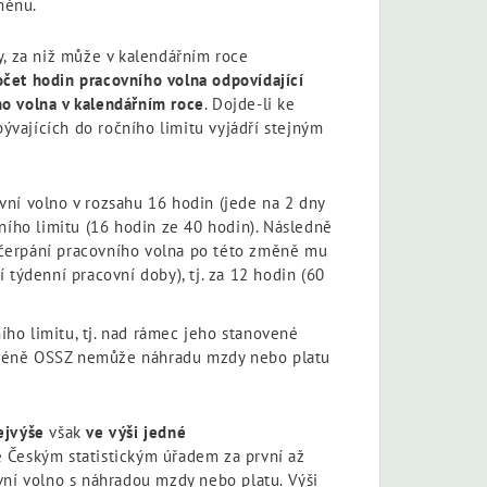
měnu.
oby, za niž může v kalendářním roce
počet hodin pracovního volna odpovídající
ho volna v kalendářním roce
. Dojde-li ke
ývajících do ročního limitu vyjádří stejným
vní volno v rozsahu 16 hodin (jede na 2 dny
ního limitu (16 hodin ze 40 hodin). Následně
 čerpání pracovního volna po této změně mu
týdenní pracovní doby), tj. za 12 hodin (60
ho limitu, tj. nad rámec jeho stanovené
nicméně OSSZ nemůže náhradu mzdy nebo platu
nejvýše
však
ve výši jedné
 Českým statistickým úřadem za první až
vní volno s náhradou mzdy nebo platu. Výši