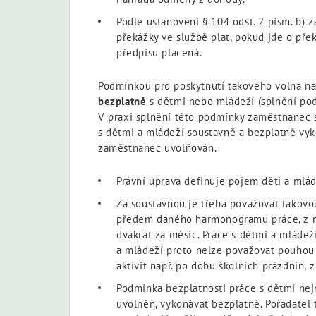
Podle ustanovení § 104 odst. 2 písm. b) z
překážky ve službě plat, pokud jde o pře
předpisu placená.
Podmínkou pro poskytnutí takového volna n
bezplatně
s dětmi nebo mládeží (splnění podm
V praxi splnění této podmínky zaměstnanec s
s dětmi a mládeží soustavně a bezplatně vyko
zaměstnanec uvolňován.
Právní úprava definuje pojem děti a mlád
Za soustavnou je třeba považovat takovou
předem daného harmonogramu práce, z něh
dvakrát za měsíc. Práce s dětmi a mládeží
a mládeží proto nelze považovat pouhou 
aktivit např. po dobu školních prázdnin,
Podmínka bezplatnosti práce s dětmi ne
uvolněn, vykonávat bezplatně. Pořadate