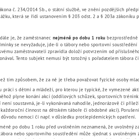
ákona č. 234/2014 Sb., o státní službě, ve znění pozdějších předp
kážku, která se řídí ustanovením § 203 odst. 2 a § 203a zákoníku
adále je, že zaměstnanec
nejméně po dobu 1 roku
bezprostředně 
ínky se nevyžaduje, jde-li o tábory nebo sportovní soustředění 
vému zaměstnavateli zpravidla doloží potvrzením od příslušného 
nával. Tento subjekt nemusí být totožný s pořadatelem tábora či
ež tím způsobem, že za ně je třeba považovat fyzické osoby mlad
 práci s dětmi a mládeží, pro kterou je typické, že vymezené akt
ož plyne konání akcí (oddílových schůzek, sportovních tréninků
 není soustavná, je-li vykonávaná nahodile, jednorázově či přílež
každoroční činnost na dětském táboře či obdobné akci). Porušen
 z důvodu nemoci či např. v důsledku protiepidemických opatření.
jméně po dobu 1 roku před uvolněním neznamená, že uvolněný za
l tábora nebo sportovního soustředění může sjednat s uvolněným