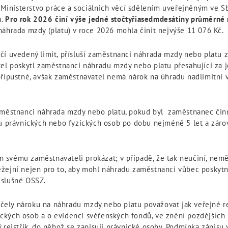
inisterstvo práce a sociálních věcí sdělením uveřejněným ve Sbí
u.
Pro rok 2026 činí výše jedné stočtyřiasedmdesátiny průměrné
náhrada mzdy (platu) v roce 2026 mohla činit nejvýše 11 076 Kč.
í uvedený limit, přísluší zaměstnanci náhrada mzdy nebo platu 
el poskytl zaměstnanci náhradu mzdy nebo platu přesahující za je
řípustné, avšak zaměstnavatel nemá nárok na úhradu nadlimitní 
zaměstnanci náhrada mzdy nebo platu, pokud byl zaměstnanec činn
íku právnických nebo fyzických osob po dobu nejméně 5 let a zá
 svému zaměstnavateli prokázat; v případě, že tak neučiní, nemě
žejní nejen pro to, aby mohl náhradu zaměstnanci vůbec poskytno
íslušné OSSZ.
účely nároku na náhradu mzdy nebo platu považovat jak veřejné r
ických osob a o evidenci svěřenských fondů, ve znění pozdějších p
jný rejstřík, do něhož se zapisují právnické osoby. Podmínka zápis