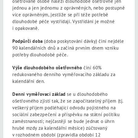
ošetřované osobě náleží dlouhodobé ošetřovné jen
jednou a jen jednomu z oprávněných, nebo postupně
více oprávněným, jestliže se při téže potřebě
dlouhodobé péče vystřídají. Vystřídání je možné
i opakovaně.
Podpůrčí doba
(doba poskytování dávky) činí nejdéle
90 kalendářních dnů a začíná prvním dnem vzniku
potřeby dlouhodobé péče.
Výše dlouhodobého ošetřovného
činí 60%
redukovaného denního vyměřovacího základu za
kalendářní den.
Denní vyměřovací základ
se u dlouhodobého
ošetřovného zjistí tak, že se započitatelný příjem (tj.
veškerý příjem podléhající odvodu pojistného na
sociální zabezpečení a příspěvku na státní politiku
zaměstnanosti; nejčastěji se bude jednat o úhrn
hrubé mzdy za kalendářní měsíce) zúčtovaný
v rozhodném období (zpravidla období 12