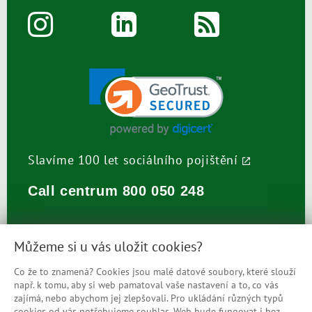
Slavíme 100 let sociálního pojištění
Call centrum
800 050 248
Můžeme si u vás uložit cookies?
Co že to znamená? Cookies jsou malé datové soubory, které slouží
např. k tomu, aby si web pamatoval vaše nastavení a to, co vás
Prohlášení o přístupnosti
zajímá, nebo abychom jej zlepšovali. Pro ukládání různých typů
cookies od vás potřebujeme souhlas. Web bude fungovat i bez