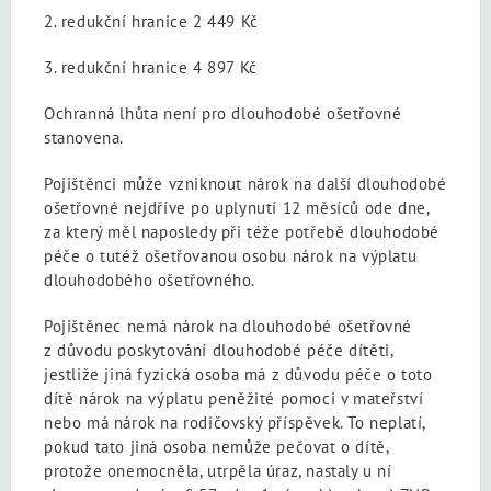
2. redukční hranice 2 449 Kč
3. redukční hranice 4 897 Kč
Ochranná lhůta není pro dlouhodobé ošetřovné
stanovena.
Pojištěnci může vzniknout nárok na další dlouhodobé
ošetřovné nejdříve po uplynutí 12 měsíců ode dne,
za který měl naposledy při téže potřebě dlouhodobé
péče o tutéž ošetřovanou osobu nárok na výplatu
dlouhodobého ošetřovného.
Pojištěnec nemá nárok na dlouhodobé ošetřovné
z důvodu poskytování dlouhodobé péče dítěti,
jestliže jiná fyzická osoba má z důvodu péče o toto
dítě nárok na výplatu peněžité pomoci v mateřství
nebo má nárok na rodičovský příspěvek. To neplatí,
pokud tato jiná osoba nemůže pečovat o dítě,
protože onemocněla, utrpěla úraz, nastaly u ní