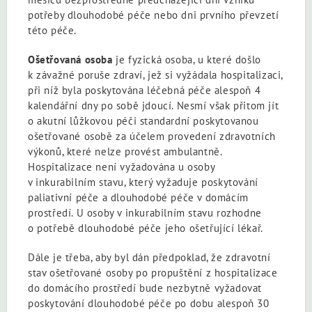
potřeby dlouhodobé péče nebo dni prvního převzetí
této péče.
Ošetřovaná osoba
je fyzická osoba, u které došlo
k závažné poruše zdraví, jež si vyžádala hospitalizaci,
při níž byla poskytována léčebná péče alespoň 4
kalendářní dny po sobě jdoucí. Nesmí však přitom jít
o akutní lůžkovou péči standardní poskytovanou
ošetřované osobě za účelem provedení zdravotních
výkonů, které nelze provést ambulantně.
Hospitalizace není vyžadována u osoby
v inkurabilním stavu, který vyžaduje poskytování
paliativní péče a dlouhodobé péče v domácím
prostředí. U osoby v inkurabilním stavu rozhodne
o potřebě dlouhodobé péče jeho ošetřující lékař.
Dále je třeba, aby byl dán předpoklad, že zdravotní
stav ošetřované osoby po propuštění z hospitalizace
do domácího prostředí bude nezbytně vyžadovat
poskytování dlouhodobé péče po dobu alespoň 30