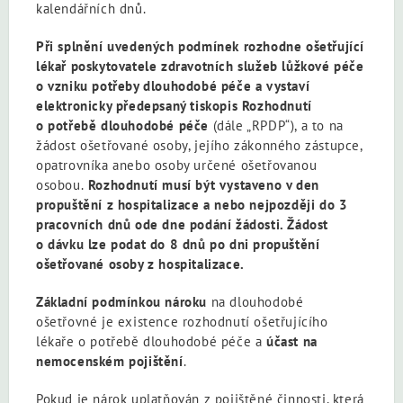
kalendářních dnů.
Při splnění uvedených podmínek rozhodne ošetřující
lékař poskytovatele zdravotních služeb lůžkové péče
o vzniku potřeby dlouhodobé péče a vystaví
elektronicky předepsaný tiskopis Rozhodnutí
o potřebě dlouhodobé péče
(dále „RPDP“), a to na
žádost ošetřované osoby, jejího zákonného zástupce,
opatrovníka anebo osoby určené ošetřovanou
osobou.
Rozhodnutí musí být vystaveno v den
propuštění z hospitalizace
a nebo nejpozději do 3
pracovních dnů ode dne podání žádosti. Žádost
o dávku lze podat do 8 dnů po dni propuštění
ošetřované osoby z hospitalizace.
Základní podmínkou nároku
na dlouhodobé
ošetřovné je existence rozhodnutí ošetřujícího
lékaře o potřebě dlouhodobé péče a
účast na
nemocenském pojištění
.
Pokud je nárok uplatňován z pojištěné činnosti, která