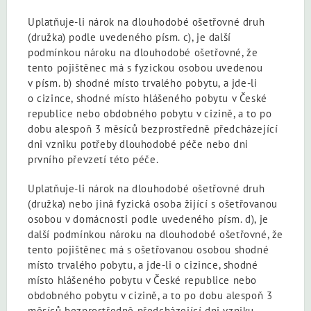
Uplatňuje-li nárok na dlouhodobé ošetřovné druh
(družka) podle uvedeného písm. c), je další
podmínkou nároku na dlouhodobé ošetřovné, že
tento pojištěnec má s fyzickou osobou uvedenou
v písm. b) shodné místo trvalého pobytu, a jde-li
o cizince, shodné místo hlášeného pobytu v České
republice nebo obdobného pobytu v cizině, a to po
dobu alespoň 3 měsíců bezprostředně předcházející
dni vzniku potřeby dlouhodobé péče nebo dni
prvního převzetí této péče.
Uplatňuje-li nárok na dlouhodobé ošetřovné druh
(družka) nebo jiná fyzická osoba žijící s ošetřovanou
osobou v domácnosti podle uvedeného písm. d), je
další podmínkou nároku na dlouhodobé ošetřovné, že
tento pojištěnec má s ošetřovanou osobou shodné
místo trvalého pobytu, a jde-li o cizince, shodné
místo hlášeného pobytu v České republice nebo
obdobného pobytu v cizině, a to po dobu alespoň 3
měsíců bezprostředně předcházející dni vzniku