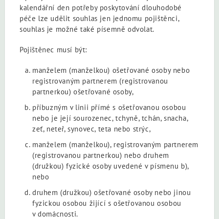
kalendářní den potřeby poskytování dlouhodobé
péče lze udělit souhlas jen jednomu pojištěnci,
souhlas je možné také písemně odvolat.
Pojištěnec musí být:
manželem (manželkou) ošetřované osoby nebo
registrovaným partnerem (registrovanou
partnerkou) ošetřované osoby,
příbuzným v linii přímé s ošetřovanou osobou
nebo je její sourozenec, tchyně, tchán, snacha,
zeť, neteř, synovec, teta nebo strýc,
manželem (manželkou), registrovaným partnerem
(registrovanou partnerkou) nebo druhem
(družkou) fyzické osoby uvedené v písmenu b),
nebo
druhem (družkou) ošetřované osoby nebo jinou
fyzickou osobou žijící s ošetřovanou osobou
v domácnosti.