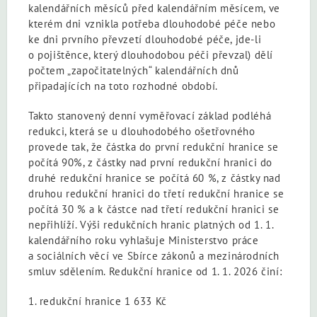
kalendářních měsíců před kalendářním měsícem, ve
kterém dni vznikla potřeba dlouhodobé péče nebo
ke dni prvního převzetí dlouhodobé péče, jde-li
o pojištěnce, který dlouhodobou péči převzal) dělí
počtem „započitatelných“ kalendářních dnů
připadajících na toto rozhodné období.
Takto stanovený denní vyměřovací základ podléhá
redukci, která se u dlouhodobého ošetřovného
provede tak, že částka do první redukční hranice se
počítá 90%, z částky nad první redukční hranici do
druhé redukční hranice se počítá 60 %, z částky nad
druhou redukční hranici do třetí redukční hranice se
počítá 30 % a k částce nad třetí redukční hranici se
nepřihlíží. Výši redukčních hranic platných od 1. 1.
kalendářního roku vyhlašuje Ministerstvo práce
a sociálních věcí ve Sbírce zákonů a mezinárodních
smluv sdělením. Redukční hranice od 1. 1. 2026 činí:
1. redukční hranice 1 633 Kč