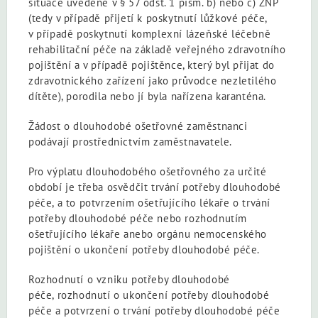
situace uvedené v § 57 odst. 1 písm. b) nebo c) ZNP
(tedy v případě přijetí k poskytnutí lůžkové péče,
v případě poskytnutí komplexní lázeňské léčebně
rehabilitační péče na základě veřejného zdravotního
pojištění a v případě pojištěnce, který byl přijat do
zdravotnického zařízení jako průvodce nezletilého
dítěte), porodila nebo jí byla nařízena karanténa.
Žádost o dlouhodobé ošetřovné zaměstnanci
podávají prostřednictvím zaměstnavatele.
Pro výplatu dlouhodobého ošetřovného za určité
období je třeba osvědčit trvání potřeby dlouhodobé
péče, a to potvrzením ošetřujícího lékaře o trvání
potřeby dlouhodobé péče nebo rozhodnutím
ošetřujícího lékaře anebo orgánu nemocenského
pojištění o ukončení potřeby dlouhodobé péče.
Rozhodnutí o vzniku potřeby dlouhodobé
péče, rozhodnutí o ukončení potřeby dlouhodobé
péče a potvrzení o trvání potřeby dlouhodobé péče