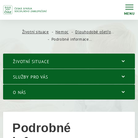
MENU
Životní situace
Nemoc
Dlouhodobé ošetřovné
Podrobné informace o Dlouhodobém ošetřovném
ŽIVOTNÍ SITUACE
SLUŽBY PRO VÁS
O NÁS
Podrobné