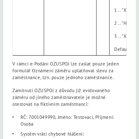
1 .. "XML"
2 .. "HTML"
3 .. "XML+
Default je "
V rámci e-Podání OZUSPOJ lze zaslat pouze jeden
formulář Oznámení záměru uplatňovat slevu za
zaměstnance, tzn. pouze jednoho zaměstnance.
Zamítnutí OZUSPOJ z důvodu již evidovaného
záměru od jiného zaměstnavatele je možné
otestovat na fiktivním zaměstnanci:
RČ: 7001049990, Jméno: Testovací, Příjmení:
Osoba
Systém vrátí chybové hlášení: