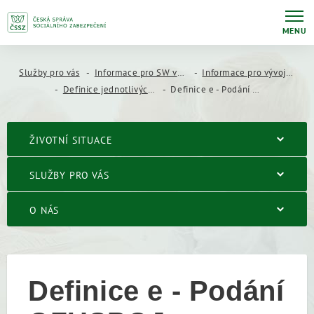
MENU
Služby pro vás
Informace pro SW vývojáře
Informace pro vývojáře mzdových a personálních systémů
Definice jednotlivých druhů e - Podání
Definice e - Podání OZUSPOJ
ŽIVOTNÍ SITUACE
SLUŽBY PRO VÁS
O NÁS
Definice e - Podání