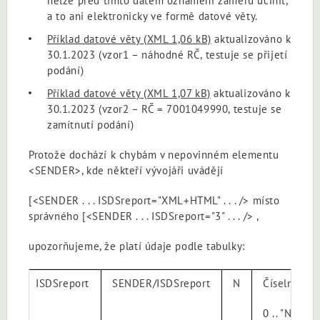
nelze před tímto datem oznámení záměru učinit,
a to ani elektronicky ve formě datové věty.
Příklad datové věty
(XML 1,06 kB)
aktualizováno k
30.1.2023 (vzor1 – náhodné RČ, testuje se přijetí
podání)
Příklad datové věty
(XML 1,07 kB)
aktualizováno k
30.1.2023 (vzor2 – RČ = 7001049990, testuje se
zamítnutí podání)
Protože dochází k chybám v nepovinném elementu
<SENDER>, kde někteří vývojáři uvádějí
[<SENDER . . . ISDSreport="XML+HTML" . . . /> místo
správného [<SENDER . . . ISDSreport="3" . . . /> ,
upozorňujeme, že platí údaje podle tabulky:
ISDSreport
SENDER/ISDSreport
N
Číselník
0 .. "NONE"