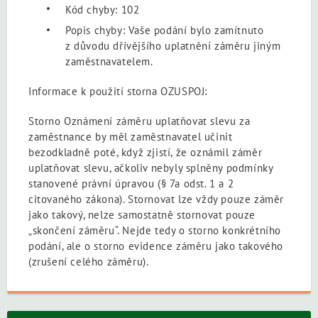
Kód chyby: 102
Popis chyby: Vaše podání bylo zamítnuto
z důvodu dřívějšího uplatnění záměru jiným
zaměstnavatelem.
Informace k použití storna OZUSPOJ:
Storno Oznámení záměru uplatňovat slevu za
zaměstnance by měl zaměstnavatel učinit
bezodkladně poté, když zjistí, že oznámil záměr
uplatňovat slevu, ačkoliv nebyly splněny podmínky
stanovené právní úpravou (§ 7a odst. 1 a 2
citovaného zákona). Stornovat lze vždy pouze záměr
jako takový, nelze samostatně stornovat pouze
„skončení záměru“. Nejde tedy o storno konkrétního
podání, ale o storno evidence záměru jako takového
(zrušení celého záměru).