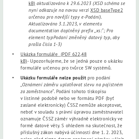
kB)
aktualizováno k 29.6.2023 (XSD schéma se
nyní odkazuje na novou verzi
XSD baseType2
určenou pro novější typy e-Podání).
Aktualizováno 3.1.2023, v elementu
documentation doplněný prefix „xs:“; Pro
element typPodani změněný datový typ, aby
prošla čísla 1-3)
Ukázka formuláře
(PDF 622,48
kB)
- Upozorňujeme, že se jedná pouze o ukázku
formuláře určenou pro tvůrce SW systémů.
Ukázku formuláře nelze použít
pro podání
„Oznámení záměru uplatňovat slevu na pojistném
za zaměstnance“
. Podání tohoto tiskopisu
v listinné podobě nebo ve formátu PDF (byť
zaslané elektronicky) ČSSZ nemůže akceptovat,
neboť v souladu s právní úpravou zaměstnavatel
oznamuje ČSSZ záměr výhradně elektronicky ve
formě datové věty. S ohledem na skutečnost, že
příslušný zákon nabývá účinnosti dne 1. 2. 2023,