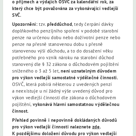
o příjmech a výdajích OSVČ za kalendářní rok, za
který chce být považována za vykonávající vedlejší
SVČ.
Upozornění:
tzv.
předdůchod
, tedy čerpání dávky
doplňkového penzijního spoření v podobě starobní
penze na určenou dobu nebo doživotní penze nebo
penze na přesně stanovenou dobu s přesně
stanovenou výší důchodu, a to do dosažení věku
potřebného pro vznik nároku na starobní důchod
stanovený dle § 32 zákona o důchodovém pojištění
sníženého o 3 až 5 let,
není uznatelným důvodem
pro výkon vedlejší samostatné výdělečné činnosti.
OSVČ, která pobírá některou z uvedených penzí
a neexistuje u ní žádný výše uvedený důvod pro
výkon vedlejší činnosti dle zákona o důchodovém
pojištění,
vykonává hlavní
samostatnou výdělečnou
činnost.
Přehled povinně i nepovinně dokládaných důvodů
pro výkon vedlejší činnosti naleznete
zde
.
K pozdějšímu doložení důvodu pro výkon vedlejší