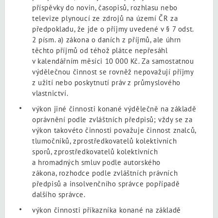
příspěvky do novin, časopisů, rozhlasu nebo
televize plynoucí ze zdrojů na území ČR za
předpokladu, že jde o příjmy uvedené v § 7 odst.
2 písm. a) zákona o daních z příjmů, ale úhrn
těchto příjmů od téhož plátce nepřesáhl
v kalendářním měsíci 10 000 Kč. Za samostatnou
výdělečnou činnost se rovněž nepovažují příjmy
z užití nebo poskytnutí práv z průmyslového
vlastnictví.
výkon jiné činnosti konané výdělečně na základě
oprávnění podle zvláštních předpisů; vždy se za
výkon takovéto činnosti považuje činnost znalců,
tlumočníků, zprostředkovatelů kolektivních
sporů, zprostředkovatelů kolektivních
a hromadných smluv podle autorského
zákona,
rozhodce podle zvláštních právních
předpisů a insolvenčního správce popřípadě
dalšího správce.
výkon činnosti příkazníka konané na základě