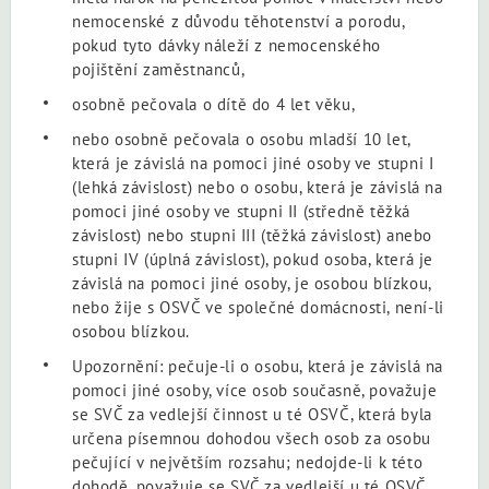
nemocenské z důvodu těhotenství a porodu,
pokud tyto dávky náleží z nemocenského
pojištění zaměstnanců,
osobně pečovala o dítě do 4 let věku,
nebo osobně pečovala o osobu mladší 10 let,
která je závislá na pomoci jiné osoby ve stupni I
(lehká závislost) nebo o osobu, která je závislá na
pomoci jiné osoby ve stupni II (středně těžká
závislost) nebo stupni III (těžká závislost) anebo
stupni IV (úplná závislost), pokud osoba, která je
závislá na pomoci jiné osoby, je osobou blízkou,
nebo žije s OSVČ ve společné domácnosti, není-li
osobou blízkou.
Upozornění: pečuje-li o osobu, která je závislá na
pomoci jiné osoby, více osob současně, považuje
se SVČ za vedlejší činnost u té OSVČ, která byla
určena písemnou dohodou všech osob za osobu
pečující v největším rozsahu; nedojde-li k této
dohodě, považuje se SVČ za vedlejší u té OSVČ,