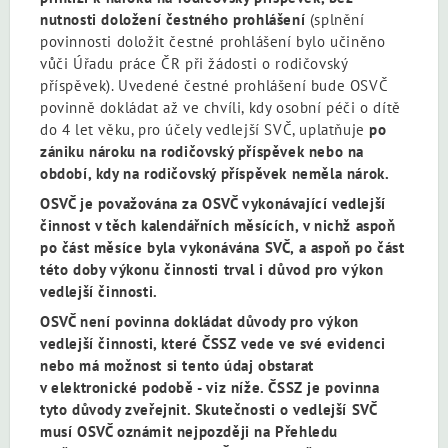
nutnosti doložení čestného prohlášení
(splnění
povinnosti doložit čestné prohlášení bylo učiněno
vůči Úřadu práce ČR při žádosti o rodičovský
příspěvek). Uvedené čestné prohlášení bude OSVČ
povinně dokládat až ve chvíli, kdy osobní péči o dítě
do 4 let věku, pro účely vedlejší SVČ, uplatňuje
po
zániku nároku na rodičovský příspěvek nebo na
období, kdy na rodičovský příspěvek neměla nárok.
OSVČ je považována za OSVČ vykonávající vedlejší
činnost v těch kalendářních měsících, v nichž aspoň
po část měsíce byla vykonávána SVČ, a aspoň po část
této doby výkonu činnosti trval i důvod pro výkon
vedlejší činnosti.
OSVČ není povinna dokládat důvody pro výkon
vedlejší činnosti, které ČSSZ vede ve své evidenci
nebo má možnost si tento údaj obstarat
v elektronické podobě - viz níže. ČSSZ je povinna
tyto důvody zveřejnit. Skutečnosti o vedlejší SVČ
musí OSVČ oznámit nejpozději na Přehledu