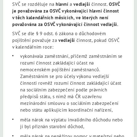
SVČ se rozděluje na
hlavní
a
vedlejší
činnost.
OSVČ
je považována za OSVČ vykonávající hlavní činnost
v těch kalendářních měsících, ve kterých není
považována za OSVČ vykonávající činnost vedlejší.
SVČ se dle § 9 odst. 6 zákona o důchodovém
pojištění považuje za
vedlejší
činnost, pokud OSVČ
v kalendářním roce:
vykonávala zaměstnání, přičemž zaměstnáním se
rozumí činnost zakládající účast na
nemocenském pojištění zaměstnanců.
Zaměstnáním se pro účely výkonu vedlejší
činnosti rovněž rozumí činnost zakládající účast
na sociálním zabezpečení podle právních
předpisů státu, s nímž má ČR uzavřenu
mezinárodní smlouvu o sociálním zabezpečení
nebo státu aplikujícím koordinační nařízení,
měla nárok na výplatu invalidního důchodu nebo
jí byl přiznán starobní důchod,
měla nárok na peněžitou pomoc v mateřství nebo