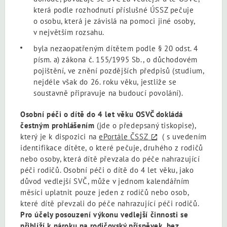
která podle rozhodnutí příslušné ÚSSZ pečuje
o osobu, která je závislá na pomoci jiné osoby,
v největším rozsahu.
byla nezaopatřeným dítětem podle § 20 odst. 4
písm. a) zákona č. 155/1995 Sb., o důchodovém
pojištění, ve znění pozdějších předpisů (studium,
nejdéle však do 26. roku věku, jestliže se
soustavně připravuje na budoucí povolání).
Osobní péči o dítě do 4 let věku OSVČ dokládá
čestným prohlášením
(jde o předepsaný tiskopise),
který je k dispozici na
ePortále ČSSZ
( s uvedením
identifikace dítěte, o které pečuje, druhého z rodičů
nebo osoby, která dítě převzala do péče nahrazující
péči rodičů. Osobní péči o dítě do 4 let věku, jako
důvod vedlejší SVČ, může v jednom kalendářním
měsíci uplatnit pouze jeden z rodičů nebo osob,
které dítě převzali do péče nahrazující péči rodičů.
Pro účely posouzení výkonu vedlejší činnosti se
přihlíží k nároku na rodičovský příspěvek, bez