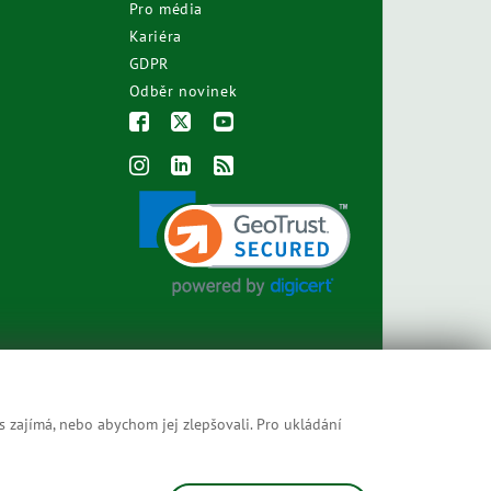
Pro média
Kariéra
GDPR
Odběr novinek
s zajímá, nebo abychom jej zlepšovali. Pro ukládání
Prohlášení o přístupnosti
Mapa stránek