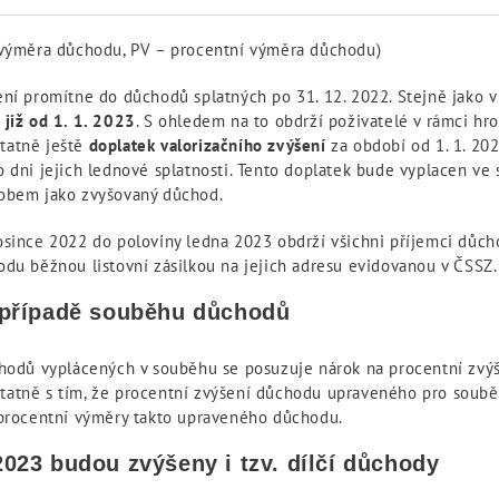
 výměra důchodu, PV – procentní výměra důchodu)
ení promítne do důchodů splatných po 31. 12. 2022. Stejně jako 
 již od 1. 1. 2023
. S ohledem na to obdrží poživatelé v rámci h
tatně ještě
doplatek valorizačního zvýšení
za období od 1. 1. 20
o dni jejich lednové splatnosti. Tento doplatek bude vyplacen ve
obem jako zvyšovaný důchod.
osince 2022 do poloviny ledna 2023 obdrží všichni příjemci dů
odu běžnou listovní zásilkou na jejich adresu evidovanou v ČSSZ.
 případě souběhu důchodů
chodů vyplácených v souběhu se posuzuje nárok na procentní zvý
atně s tím, že procentní zvýšení důchodu upraveného pro soub
 procentní výměry takto upraveného důchodu.
023 budou zvýšeny i tzv. dílčí důchody