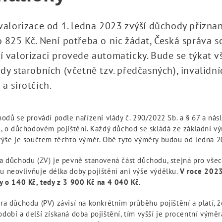
valorizace od 1. ledna 2023 zvýší důchody přizn
 825 Kč. Není potřeba o nic žádat, Česká správa s
 valorizaci provede automaticky. Bude se týkat 
dy starobních (včetně tzv. předčasných), invalidní
a sirotčích.
odů se provádí podle nařízení vlády č. 290/2022 Sb. a § 67 a násl
., o důchodovém pojištění. Každý důchod se skládá ze základní v
výše je součtem těchto výměr. Obě tyto výměry budou od ledna 2
a důchodu (ZV) je pevně stanovená část důchodu, stejná pro vše
 neovlivňuje délka doby pojištění ani výše výdělku.
V roce 2023
y o 140 Kč, tedy z 3 900 Kč na 4 040 Kč
.
a důchodu (PV) závisí na konkrétním průběhu pojištění a platí, ž
dobí a delší získaná doba pojištění, tím vyšší je procentní výmě