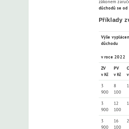
zákonem zaruče
důchodů se od 
Příklady z
Výše vypláce
důchodu
v roce 2022
ZV
PV
C
v Kč
v Kč
v
3
8
1
900
100
3
12
1
900
100
3
16
2
900
100