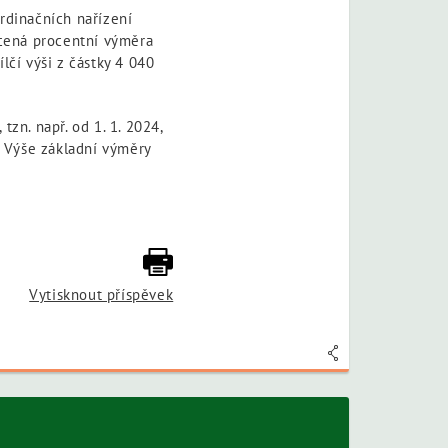
rdinačních nařízení
cená procentní výměra
lčí výši z částky 4 040
zn. např. od 1. 1. 2024,
 Výše základní výměry
Vytisknout příspěvek