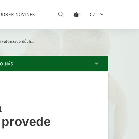
CZ
ODBĚR NOVINEK
 ČSSZ ji provede automaticky
O NÁS
á
 provede