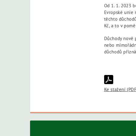
Od 1. 1. 2023 b
Evropské unie 
těchto důchodů 
Kč, a to v pomě
Důchody nově př
nebo mimořádno
důchodů přizná
Ke stažení (PD