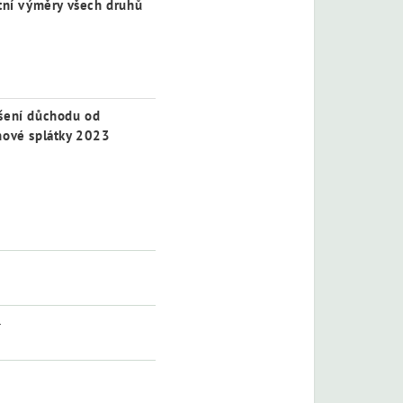
ní výměry všech druhů
šení důchodu od
nové splátky 2023
2
4
1