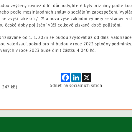
udou zvýšeny rovněž dílčí důchody, které byly přiznány podle koo
nebo podle mezinárodních smluv o sociálním zabezpečení. Vyplá
se zvýší také o 5,1 % a nová výše základní výměry se stanoví v dí
ru české doby pojištění vůči celkově získané době pojištění.
iznávané od 1. 1. 2023 se budou zvyšovat až od další valorizace, t
u valorizací, pokud pro ni budou v roce 2023 splněny podmínky.
vaných v roce 2023 bude činit částku 4 040 Kč.
Facebook
LinkedIn
X
Sdílet na sociálních sítích
F 347 kB)