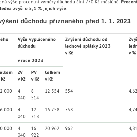
ná výše procentní výměry důchodu činí 770 Kč měsíčně.
Procent
ledna zvýší o 5,1 % jejich výše
.
výšení důchodu přiznaného před 1. 1. 2023
ného
Výše vypláceného
Zvýšení důchodu od
Zvý
důchodu
lednové splátky 2023
led
v Kč
v %
v roce 2023
elkem
ZV
PV
Celkem
 Kč
v Kč
v Kč
v Kč
2 000
4
8
12 554
554
4,6
040
514
6 000
4
12
16 758
758
4,7
040
718
0 000
4
16
20 962
962
4,8
040
922