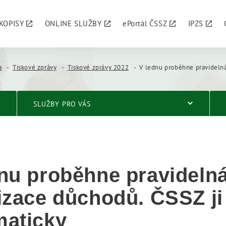
KOPISY
ONLINE SLUŽBY
ePortál ČSSZ
IPZS
a
Tiskové zprávy
Tiskové zprávy 2022
V lednu proběhne pravidelná valorizace důchodů.
SLUŽBY PRO VÁS
nu proběhne pravideln
izace důchodů. ČSSZ ji
maticky