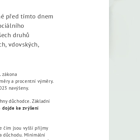
ané před tímto dnem
ociálního
všech druhů
ch, vdovských,
. zákona
ýměry a procentní výměry.
023 navýšeny.
chny důchodce. Základní
 dojde ke zvýšení
e čím jsou vyšší příjmy
ra důchodu. Minimální