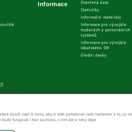
Otevřená data
Informace
Statistiky
Informační materiály
coviště
Informace pro vývojáře
mzdových a personálních
systémů
Informace pro vývojáře
lékařského SW
Úřední desky
eré slouží např. k tomu, aby si web pamatoval vaše nastavení a to, co vá
bude fungovat i bez souhlasu, s ním ale o něco lépe.