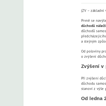
(ZV – základní
Prvně se navýš
důchodů náleží
důchodů samos
předcházejícíh
a stejným způs
Od poloviny pr
o zvýšení důch
Zvýšení v
Při zvýšení dů
důchodu samost
stanoví z výše
Od ledna 2