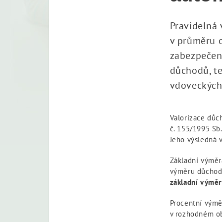
Pravidelná 
v průměru o
zabezpečení
důchodů, te
vdoveckých 
Valorizace důch
č. 155/1995 Sb
Jeho výsledná 
Základní výměr
výměru důchodu
základní výměr
Procentní výměr
v rozhodném ob