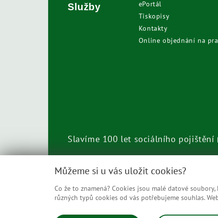
ePortál
Služby
Tiskopisy
Kontakty
Online objednání na pra
Slavíme 100 let sociálního pojištění
Call centrum
800 050 248
Můžeme si u vás uložit cookies?
Co že to znamená? Cookies jsou malé datové soubory, kt
různých typů cookies od vás potřebujeme souhlas. Web 
© Česká správa sociálního zabezpečení