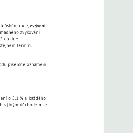
v loňském roce,
zvýšení
romadného zvyšování
23 do dne
 stejném termínu
chodu písemné oznámení
šení o 5,1 % u každého
ěh s jiným důchodem se