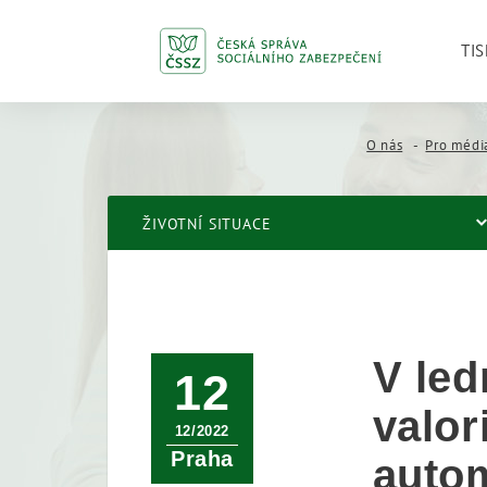
TIS
O nás
Pro médi
ŽIVOTNÍ SITUACE
V led
12
valor
12/2022
Praha
auto