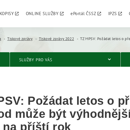
KOPISY
ONLINE SLUŽBY
ePortál ČSSZ
IPZS
a
Tiskové zprávy
Tiskové zprávy 2022
TZ MPSV: Požádat letos o předčasný důchod může být výho
SLUŽBY PRO VÁS
SV: Požádat letos o p
d může být výhodnější
 na příští rok