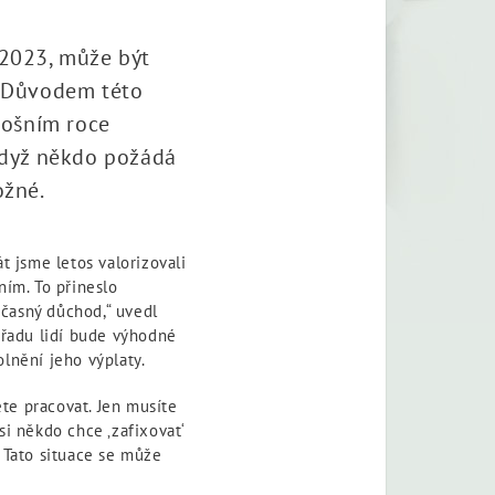
 2023, může být
. Důvodem této
etošním roce
 Když někdo požádá
ožné.
t jsme letos valorizovali
ním. To přineslo
časný důchod,“ uvedl
o řadu lidí bude výhodné
olnění jeho výplaty.
te pracovat. Jen musíte
si někdo chce ‚zafixovat‘
 Tato situace se může