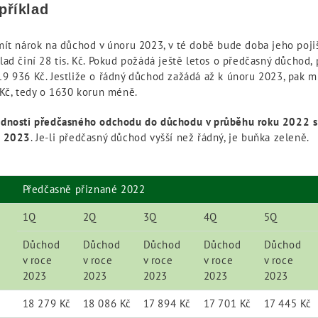
příklad
mít nárok na důchod v únoru 2023, v té době bude doba jeho pojiš
ad činí 28 tis. Kč. Pokud požádá ještě letos o předčasný důchod,
9 936 Kč. Jestliže o řádný důchod zažádá až k únoru 2023, pak 
 Kč, tedy o 1630 korun méně.
odnosti předčasného odchodu do důchodu v průběhu roku 2022 
e 2023
. Je-li předčasný důchod vyšší než řádný,
Předčasně přiznané 2022
1Q
2Q
3Q
4Q
5Q
Důchod
Důchod
Důchod
Důchod
Důchod
v roce
v roce
v roce
v roce
v roce
2023
2023
2023
2023
2023
18 279 Kč
18 086 Kč
17 894 Kč
17 701 Kč
17 445 Kč