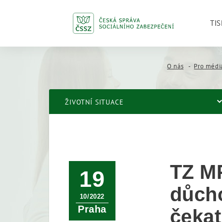
TIS
O nás
Pro médi
ŽIVOTNÍ SITUACE
TZ MP
19
důcho
10/2022
Praha
čekat