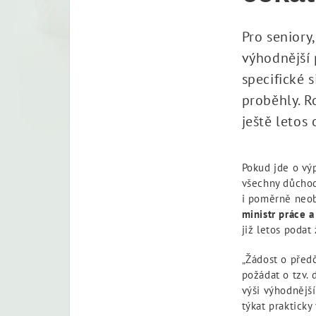
Pro seniory
výhodnější 
specifické 
proběhly. R
ještě letos
Pokud jde o výp
všechny důchody
i poměrně neob
ministr práce 
již letos podat
„Žádost o před
požádat o tzv. 
výši výhodnější
týkat prakticky