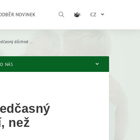
CZ
ODBĚR NOVINEK
dnější, než čekat na příští rok
O NÁS
ředčasný
, než