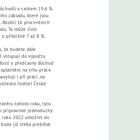
důchodů o celkem 19,6 %.
ho základu, které jsou
. Rozdíl 16 procentních
du. Ta může činit
o přibližně 7 až 8 %.
u, že budete dále
é vstupují do výpočtu
dosti o předčasný důchod
 uplatnění na trhu práce
yšují i při práci ‚na
ústřední ředitel České
ávěru tohoto roku, tyto
to připravíme jednoduchý
l roku 2022 umožnit do
 bude již třeba probíhat