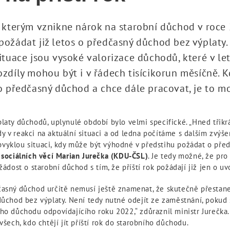
, kterým vznikne nárok na starobní důchod v roce
požádat již letos o předčasný důchod bez výplaty
situace jsou vysoké valorizace důchodů, které v l
ozdíly mohou být i v řádech tisícikorun měsíčně.
 o předčasný důchod a chce dále pracovat, je to m
laty důchodů, uplynulé období bylo velmi specifické. „Hned třikrá
 v reakci na aktuální situaci a od ledna počítáme s dalším zvýše
vyklou situaci, kdy může být výhodné v předstihu požádat o před
a sociálních věcí Marian Jurečka (KDU-ČSL)
. Je tedy možné, že pr
 žádost o starobní důchod s tím, že příští rok požádají již jen o uv
časný důchod určitě nemusí ještě znamenat, že skutečně přestane
důchod bez výplaty. Není tedy nutné odejít ze zaměstnání, pokud 
ho důchodu odpovídajícího roku 2022,“ zdůraznil ministr Jurečka.
 všech, kdo chtějí jít příští rok do starobního důchodu.