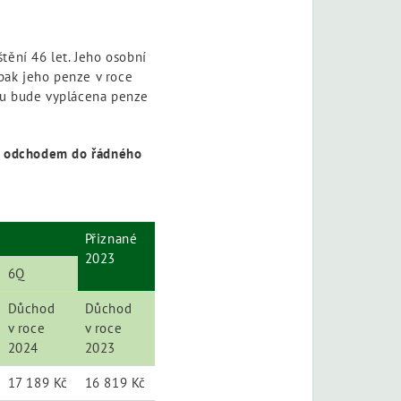
tění 46 let. Jeho osobní
 pak jeho penze v roce
mu bude vyplácena penze
s odchodem do řádného
 je buňka zeleně.
Přiznané
2023
6Q
Důchod
Důchod
v roce
v roce
2024
2023
17 189 Kč
16 819 Kč