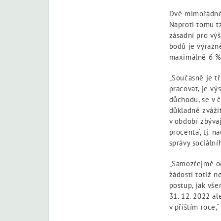
Dvě mimořádné 
Naproti tomu t
zásadní pro vý
bodů je výrazn
maximálně 6 % 
„Současně je t
pracovat, je vý
důchodu, se v 
důkladně zvážit
v období zbýva
procenta‘, tj. 
správy sociáln
„Samozřejmě oč
žádosti totiž n
postup, jak vš
31. 12. 2022 al
v příštím roce