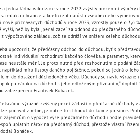
a jedna řádná valorizace v roce 2022 zvýšily procentní výměry 
zv. redukční hranice a koeficient nárůstu všeobecného vyměřovací
ši nově přiznávaných důchodů v roce 2023, vzrostly pouze o 3,6 %
ě vyšší, než by byla „penalizace“ za odchod do předčasného důcho
z výpočtového základu, což se odráží ve snížení celého důchodu 
řeba upozornit, že předčasný odchod do důchodu, byť s představo
sostně individuální rozhodnutí každého člověka, a parametry, kter
čase neustále mění. Je proto nutné před rozhodnutím o podání žá
 například míru jistoty daného pojištěnce, pokud se jedná o jeho
jícím do dosažení důchodového věku. Důchody se navíc výrazně nav
naopak po nároku na důchod s jeho odloženým přiznáním,“ doplnil 
ího zabezpečení František Boháček.
ekáváme výrazně zvýšený počet žádostí o předčasné důchody v z
elze podávat zpětně, je nutné to stihnout do konce prosince. Pro
em zájemcům o výpočet výše předčasného důchodu podle pravide
espoň uplatnit nárok na předčasný důchod, přestože vlastní řízení
,“ dodal Boháček.