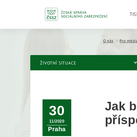
TIS
O nás
Pro médi
ŽIVOTNÍ SITUACE
Jak 
30
přís
11/2020
Praha