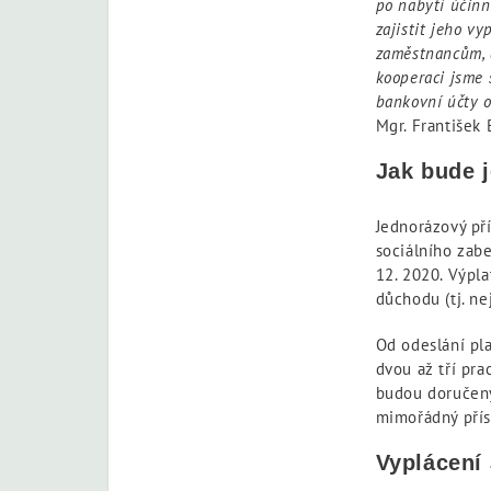
po nabytí účinn
zajistit jeho v
zaměstnancům, a
kooperaci jsme 
bankovní účty o
Mgr. František 
Jak bude 
Jednorázový pří
sociálního zabe
12. 2020. Výpl
důchodu (tj. ne
Od odeslání pl
dvou až tří pr
budou doručeny
mimořádný přís
Vyplácení