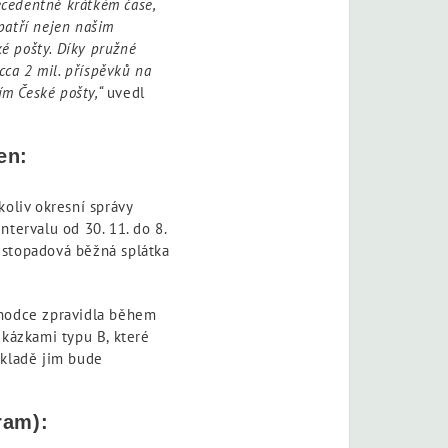
ecedentně krátkém čase,
patří nejen našim
é pošty. Díky pružné
cca 2 mil. příspěvků na
ím České pošty,“
uvedl
en:
oliv okresní správy
tervalu od 30. 11. do 8.
istopadová běžná splátka
chodce zpravidla během
ukázkami typu B, které
ákladě jim bude
ram):