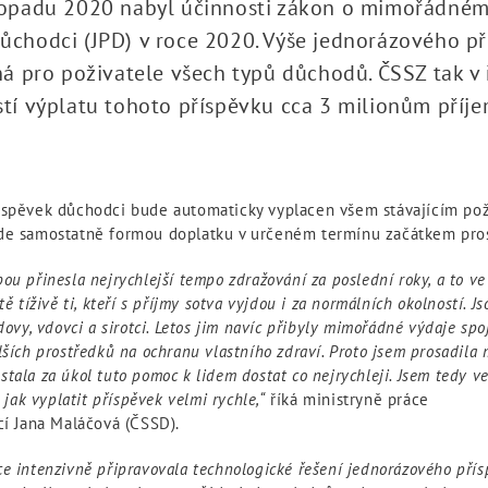
stopadu 2020 nabyl účinnosti zákon o mimořádné
ůchodci (JPD) v roce 2020. Výše jednorázového př
jná pro poživatele všech typů důchodů. ČSSZ tak v 
stí výplatu tohoto příspěvku cca 3 milionům příje
íspěvek důchodci bude automaticky vyplacen všem stávajícím po
de samostatně formou doplatku v určeném termínu začátkem pro
ou přinesla nejrychlejší tempo zdražování za poslední roky, a to v
tě tíživě ti, kteří s příjmy sotva vyjdou i za normálních okolností. Js
vdovy, vdovci a sirotci. Letos jim navíc přibyly mimořádné výdaje sp
lších prostředků na ochranu vlastního zdraví. Proto jsem prosadila
tala za úkol tuto pomoc k lidem dostat co nejrychleji. Jsem tedy ve
, jak vyplatit příspěvek velmi rychle,“
říká ministryně práce
cí Jana Maláčová (ČSSD).
e intenzivně připravovala technologické řešení jednorázového pří