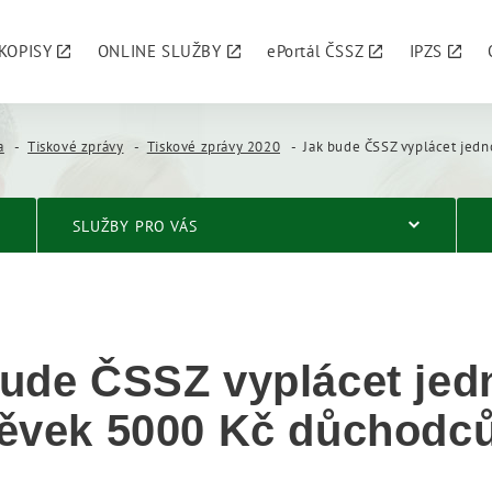
KOPISY
ONLINE SLUŽBY
ePortál ČSSZ
IPZS
a
Tiskové zprávy
Tiskové zprávy 2020
Jak bude ČSSZ vyplácet jednorázový přís
SLUŽBY PRO VÁS
bude ČSSZ vyplácet jed
pěvek 5000 Kč důchodc