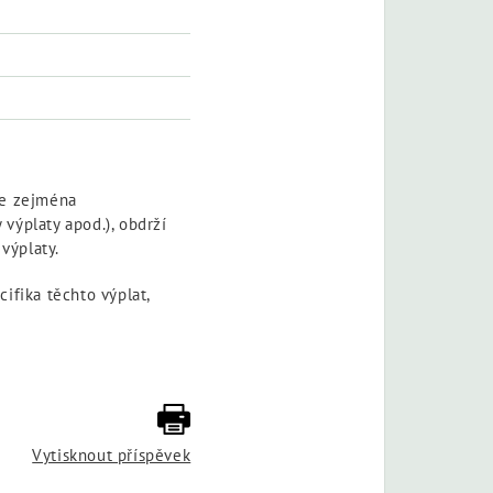
se zejména
výplaty apod.), obdrží
výplaty.
ifika těchto výplat,
Vytisknout příspěvek