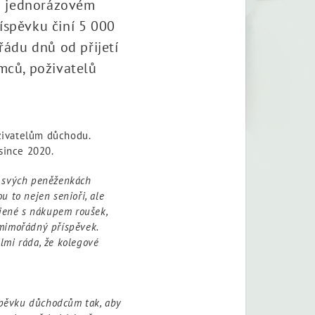
m jednorázovém
íspěvku činí 5 000
řádu dnů od přijetí
mců, poživatelů
živatelům důchodu.
since 2020.
e svých peněženkách
ou to nejen senioři, ale
ojené s nákupem roušek,
 mimořádný příspěvek.
lmi ráda, že kolegové
spěvku důchodcům tak, aby