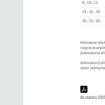
8., 10., 12.
14., 16., 18.
20., 22., 24.
Poživatelé důc
rozpracovaných
jednorázový př
Jednorázový pří
nelze jednozna
Ke stažení (PD