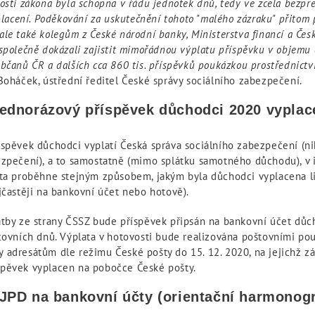
osti zákona byla schopna v řádu jednotek dnů, tedy ve zcela bezpr
yplacení. Poděkování za uskutečnění tohoto "malého zázraku" přitom 
le také kolegům z České národní banky, Ministerstva financí a Česk
společně dokázali zajistit mimořádnou výplatu příspěvku v objemu 
bčanů ČR a dalších cca 860 tis. příspěvků poukázkou prostřednictv
Boháček, ústřední ředitel České správy sociálního zabezpečení.
jednorázový příspěvek důchodci 2020 vyplac
spěvek důchodci vyplatí Česká správa sociálního zabezpečení (nik
zpečení), a to samostatně (mimo splátku samotného důchodu), v in
ata proběhne stejným způsobem, jakým byla důchodci vyplacena l
jčastěji na bankovní účet nebo hotově).
atby ze strany ČSSZ bude příspěvek připsán na bankovní účet dů
acovních dnů. Výplata v hotovosti bude realizována poštovními po
 adresátům dle režimu České pošty do 15. 12. 2020, na jejichž z
pěvek vyplacen na pobočce České pošty.
 JPD na bankovní účty (orientační harmonog