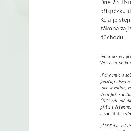
Dne 23. li
příspěvku d
Kč a je ste
zákona zaji
důchodu.
Jednorázový př
Vyplácet se bu
„Pandemie s seb
pociťují obzvláš
také invalidé, 
desinfekce a da
ČSSZ ode mě dos
přišli s řešením
a sociálních vě
„ČSSZ dva měsíc