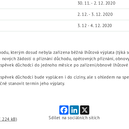
30. 11. - 2. 12. 2020
2. 12. - 3. 12. 2020
3. 12 - 4. 12. 2020
hodu, kterým dosud nebyla zařízena běžná lhůtová výplata (týká 
 nových žádostí o přiznání důchodu, opětovných přiznání, obnovy 
íspěvek důchodci do jednoho měsíce po zařízení/obnově lhůtové 
spěvek důchodci bude vyplácen i do ciziny, ale s ohledem na spec
čně stanovit termín jeho výplaty.
Facebook
LinkedIn
X
Sdílet na sociálních sítích
F 224 kB)