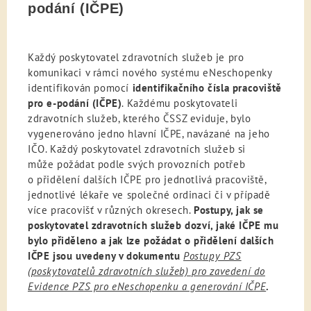
podání (IČPE)
Každý poskytovatel zdravotních služeb je pro
komunikaci v rámci nového systému eNeschopenky
identifikován pomocí
identifikačního čísla pracoviště
pro e-podání (IČPE)
. Každému poskytovateli
zdravotních služeb, kterého ČSSZ eviduje, bylo
vygenerováno jedno hlavní IČPE, navázané na jeho
IČO. Každý poskytovatel zdravotních služeb si
může požádat podle svých provozních potřeb
o přidělení dalších IČPE pro jednotlivá pracoviště,
jednotlivé lékaře ve společné ordinaci či v případě
více pracovišť v různých okresech.
Postupy, jak se
poskytovatel zdravotních služeb dozví, jaké IČPE mu
bylo přiděleno a jak lze požádat o přidělení dalších
IČPE jsou uvedeny v dokumentu
Postupy PZS
(poskytovatelů zdravotních služeb) pro zavedení do
Evidence PZS pro eNeschopenku a generování IČPE
.