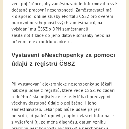
věcí pojištěnce, aby zaměstnavatele informoval o své
dočasné pracovní neschopnosti. Zaměstnavatel má
k dispozici online služby ePortálu ČSSZ pro ověření
pracovní neschopnosti svých zaměstnanců, na
vyžádání mu ČSSZ o DPN zaměstnanců
zasílá notifikace do jeho datové schránky nebo na
určenou elektronickou adresu.
Vystavení eNeschopenky za pomoci
údajů z registrů ČSSZ
Při vystavování elektronické neschopenky se lékaři
nabízejí údaje z registrů, které vede ČSSZ. Po zadání
rodného čísla pojištěnce se tedy lékaři předvyplní
všechny dostupné údaje o pojištěnci i jeho
zaměstnavateli. Lékař pak může údaje již jen
potvrdit, případně upravit, doplnit vlastní informace
z vyšetření (tj. zejména diagnózu, datum vzniku
pracovní neschopnosti, vycházky) a neschopenku