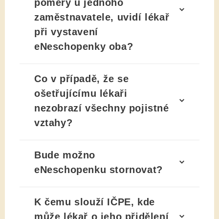
poměry u jednoho
zaměstnavatele, uvidí lékař
při vystavení
eNeschopenky oba?
Co v případě, že se
ošetřujícímu lékaři
nezobrazí všechny pojistné
vztahy?
Bude možno
eNeschopenku stornovat?
K čemu slouží IČPE, kde
může lékař o jeho přidělení