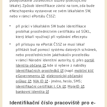
poskytovatele zdravotních služeb (ošetřujícího
lékaře). Způsob identifikace závisí na tom, zda bude
eNeschopenku vystavovat ve svém lékařském SW,
nebo v rámci ePortálu ČSSZ:
při práci v lékařském SW bude identifikace
probíhat prostřednictvím certifikátu od SÚKL,
který lékaři využívají při vydávání eReceptu
při přístupu na ePortál ČSSZ se musí lékař
přihlásit buď pomocí systému datových schránek,
nebo prostřednictvím jakéhokoliv prostředku
v rámci Národní identitní autority, tj. přes
portál
Identita občana
, kde si vybere z nabídky
identifikačních prostředků
(např.
mobilní klíč
eGovernmentu
;
elektronický občanský
průkaz
;
NIA ID
- jméno, heslo, SMS;
identifikační certifikát I. CA
;
MojeID
;
bankovní identita
Identifikační číslo pracoviště pro e-