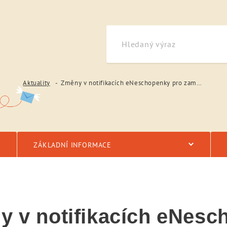
Aktuality
Změny v notifikacích eNeschopenky pro zaměstnavatele
ZÁKLADNÍ INFORMACE
y v notifikacích eNesc