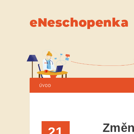
eNeschopenka
ÚVOD
Změn
21