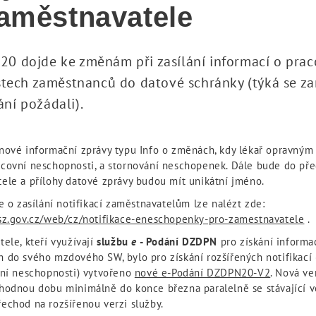
aměstnavatele
020 dojde ke změnám při zasílání informací o pra
ech zaměstnanců do datové schránky (týká se za
ání požádali).
nové informační zprávy typu Info o změnách, kdy lékař opravný
covní neschopnosti, a stornování neschopenek. Dále bude do př
ele a přílohy datové zprávy budou mít unikátní jméno.
e o zasílání notifikací zaměstnavatelům lze nalézt zde:
sz.gov.cz/web/cz/notifikace-eneschopenky-pro-zamestnavatele
.
ele, kteří využívají
službu
e
- Podání DZDPN
pro získání informa
 do svého mzdového SW, bylo pro získání rozšířených notifikací 
vní neschopnosti) vytvořeno
nové e-Podání DZDPN20-V2
. Nová v
hodnou dobu minimálně do konce března paralelně se stávající v
echod na rozšířenou verzi služby.