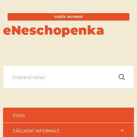
ODBĚR NOVINEK
eNeschopenka
Aktuality
Práce na eNeschopence pokračují podle plánu
ÚVOD
ZÁKLADNÍ INFORMACE