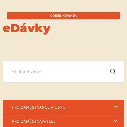
ODBĚR NOVINEK
eDávky
Pro zaměstnance a OSVČ
Dlouhodobé ošetřovné
PRO ZAMĚSTNANCE A OSVČ
PRO ZAMĚSTNAVATELE