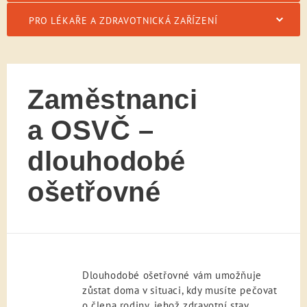
PRO LÉKAŘE A ZDRAVOTNICKÁ ZAŘÍZENÍ
Zaměstnanci
a OSVČ –
dlouhodobé
ošetřovné
Dlouhodobé ošetřovné vám umožňuje
zůstat doma v situaci, kdy musíte pečovat
o člena rodiny, jehož zdravotní stav