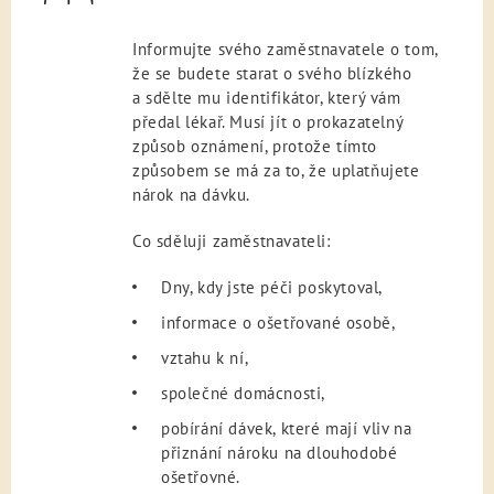
Informujte svého zaměstnavatele o tom,
že se budete starat o svého blízkého
a sdělte mu identifikátor, který vám
předal lékař. Musí jít o prokazatelný
způsob oznámení, protože tímto
způsobem se má za to, že uplatňujete
nárok na dávku.
Co sděluji zaměstnavateli:
Dny, kdy jste péči poskytoval,
informace o ošetřované osobě,
vztahu k ní,
společné domácnosti,
pobírání dávek, které mají vliv na
přiznání nároku na dlouhodobé
ošetřovné.