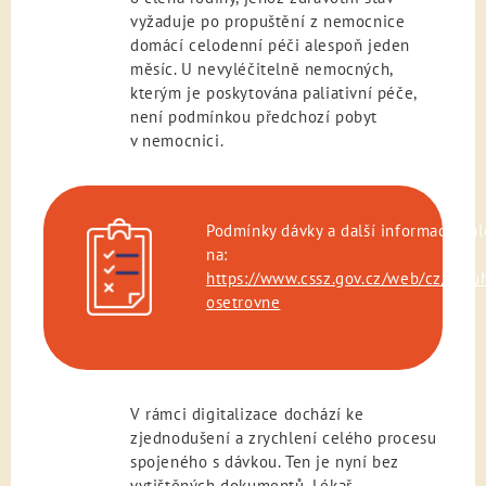
vyžaduje po propuštění z nemocnice
domácí celodenní péči alespoň jeden
měsíc. U nevyléčitelně nemocných,
kterým je poskytována paliativní péče,
není podmínkou předchozí pobyt
v nemocnici.
Podmínky dávky a další informace na
na:
https://www.cssz.gov.cz/web/cz/dlo
osetrovne
V rámci digitalizace dochází ke
zjednodušení a zrychlení celého procesu
spojeného s dávkou. Ten je nyní bez
vytištěných dokumentů. Lékař