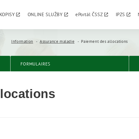
KOPISY
ONLINE SLUŽBY
ePortál ČSSZ
IPZS
Information
Assurance maladie
Paiement des allocations
FORMULAIRES
locations