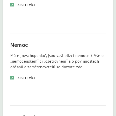
ZJISTIT VÍCE
Nemoc
Máte „neschopenku“, jsou vaši blízcí nemocní? Vše o
„nemocenském“ či „ošetřovném“ a o povinnostech
občanů a zaměstnavatelů se dozvíte zde.
ZJISTIT VÍCE