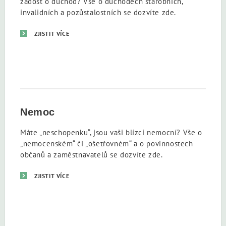
žádost o důchod? Vše o důchodech starobních,
invalidních a pozůstalostních se dozvíte zde.
ZJISTIT VÍCE
Nemoc
Máte „neschopenku“, jsou vaši blízcí nemocní? Vše o
„nemocenském“ či „ošetřovném“ a o povinnostech
občanů a zaměstnavatelů se dozvíte zde.
ZJISTIT VÍCE