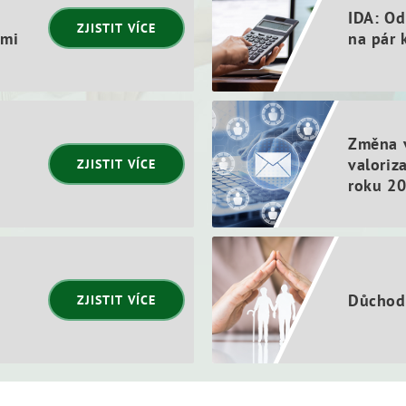
IDA: O
ZJISTIT VÍCE
ami
na pár 
Změna v
valoriz
ZJISTIT VÍCE
roku 2
Důchod
ZJISTIT VÍCE