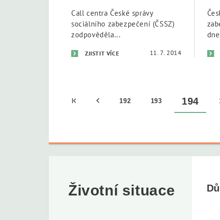
Call centra České správy
Čes
sociálního zabezpečení (ČSSZ)
zab
zodpověděla...
dne
11. 7. 2014
ZJISTIT VÍCE
194
192
193
Životní situace
Dů