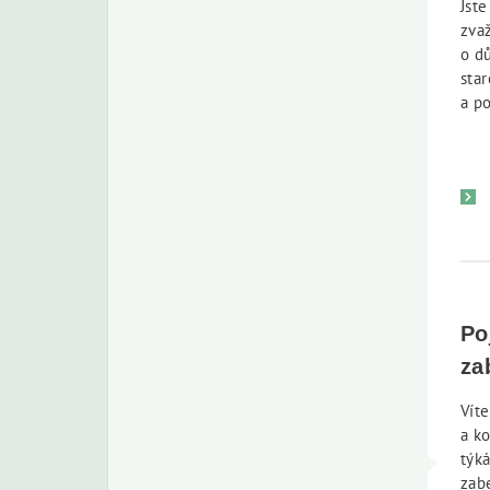
Jst
zva
o d
star
a p
Po
za
Víte
a k
týk
zab