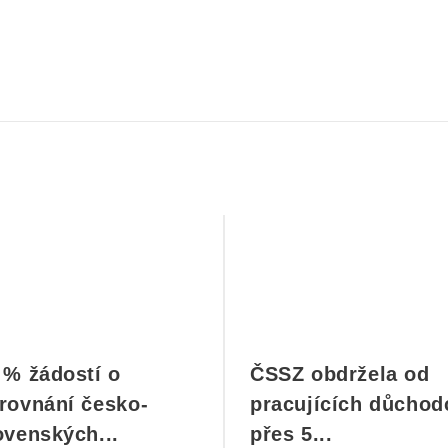
 % žádostí o
ČSSZ obdržela od
rovnání česko-
pracujících důchod
ovenských...
přes 5...