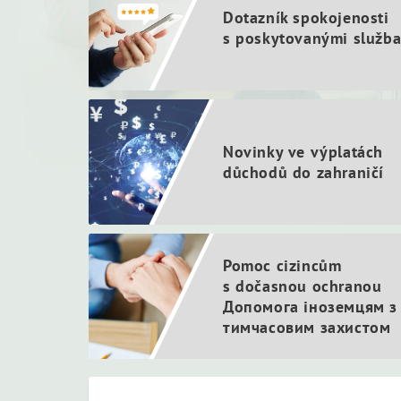
Dotazník spokojenosti
s poskytovanými služb
Novinky ve výplatách
důchodů do zahraničí
Pomoc cizincům
s dočasnou ochranou
Допомога іноземцям з
тимчасовим захистом