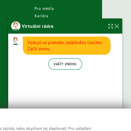
Pro média
Kariéra
GDPR
Virtuální rádce
Odběr novinek
Vyskytl se problém, zmáčkněte tlačítko
Začít znovu.
ZAČÍT ZNOVU.
s zajímá, nebo abychom jej zlepšovali. Pro ukládání