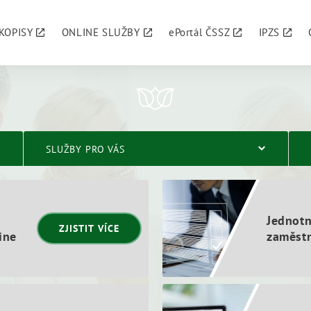
KOPISY
ONLINE SLUŽBY
ePortál ČSSZ
IPZS
SLUŽBY PRO VÁS
Jednotn
ZJISTIT VÍCE
ine
zaměstn