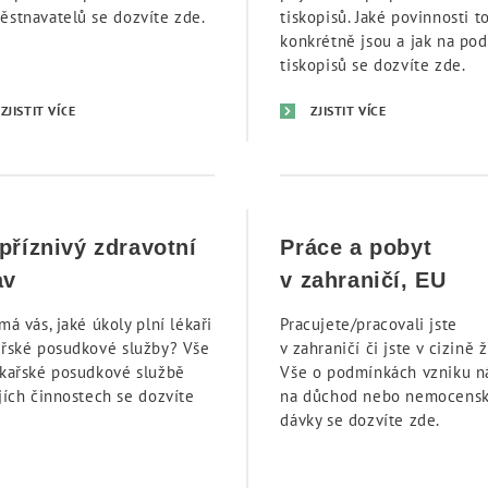
ěstnavatelů se dozvíte zde.
tiskopisů. Jaké povinnosti t
konkrétně jsou a jak na pod
tiskopisů se dozvíte zde.
ZJISTIT VÍCE
ZJISTIT VÍCE
příznivý zdravotní
Práce a pobyt
av
v zahraničí, EU
má vás, jaké úkoly plní lékaři
Pracujete/pracovali jste
ařské posudkové služby? Vše
v zahraničí či jste v cizině ž
ékařské posudkové službě
Vše o podmínkách vzniku n
jích činnostech se dozvíte
na důchod nebo nemocens
.
dávky se dozvíte zde.