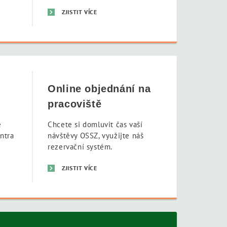
ZJISTIT VÍCE
Online objednání na
pracoviště
e
Chcete si domluvit čas vaší
entra
návštěvy OSSZ, využijte náš
rezervační systém.
ZJISTIT VÍCE