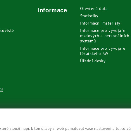
Otevřená data
Informace
Statistiky
Informační materiály
coviště
Informace pro vývojáře
mzdových a personálních
systémů
Informace pro vývojáře
lékařského SW
Úřední desky
eré slouží např. k tomu, aby si web pamatoval vaše nastavení a to, co vá