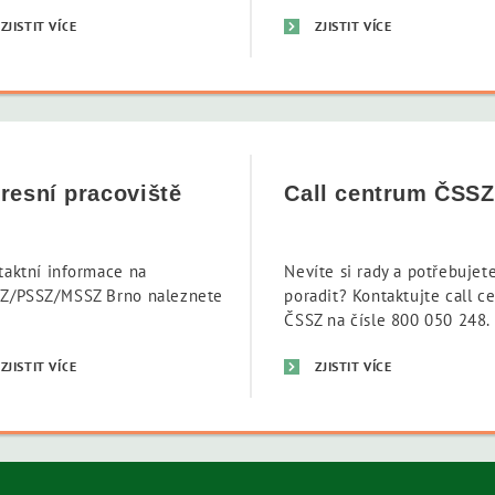
ZJISTIT VÍCE
ZJISTIT VÍCE
resní pracoviště
Call centrum ČSSZ
taktní informace na
Nevíte si rady a potřebujet
Z/PSSZ/MSSZ Brno naleznete
poradit? Kontaktujte call c
.
ČSSZ na čísle 800 050 248.
ZJISTIT VÍCE
ZJISTIT VÍCE