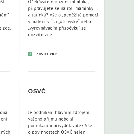
ši
Očekáváte narození miminka,
připravujete se na roli maminky
ném“
a tatínka? Vše o „peněžité pomoci
v mateřství“ či „otcovské“ nebo
e zde.
„vyrovnávacím příspěvku“ se
dozvíte zde.
ZJISTIT VÍCE
OSVČ
kona
Je podnikání hlavním zdrojem
čení
vašeho příjmu nebo si
podnikáním přivyděláváte? Vše
zných
o povinnostech OSVČ nejen