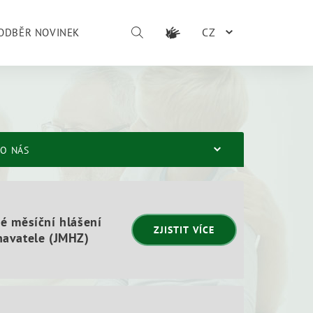
CZ
ODBĚR NOVINEK
O NÁS
é měsíční hlášení
ZJISTIT VÍCE
avatele (JMHZ)