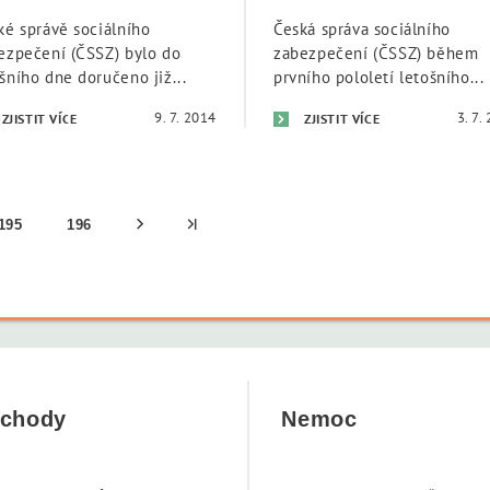
ké správě sociálního
Česká správa sociálního
ezpečení (ČSSZ) bylo do
zabezpečení (ČSSZ) během
šního dne doručeno již...
prvního pololetí letošního...
9. 7. 2014
3. 7.
ZJISTIT VÍCE
ZJISTIT VÍCE
195
196
chody
Nemoc