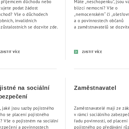
e příjemcem důchodu nebo
Máte „neschopenku“, jsou va
žujete podat žádost
blízcí nemocní? Vše o
ůchod? Vše o důchodech
„nemocenském“ či „ošetřov
obních, invalidních
a o povinnostech občanů
ozůstalostních se dozvíte zde.
a zaměstnavatelů se dozvít
ZJISTIT VÍCE
ZJISTIT VÍCE
jistné na sociální
Zaměstnavatel
bezpečení
, jaké jsou sazby pojistného
Zaměstnavatelé mají ze zá
oho se placení pojistného
v rámci sociálního zabezpe
á? Vše o pojistném na sociální
řadu povinností, od placení
ezpečení a povinnostech
pojistného po předávání rů