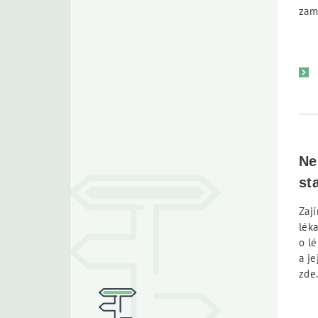
zam
Ne
st
Zají
lék
o l
a je
zde