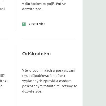
o
v důchodovém pojištění se
ání
dozvíte zde.
ZJISTIT VÍCE
Odškodnění
Vše o podmínkách a poskytování
ili?
tzv. odškodňovacích dávek
ároku
vyplácených zpravidla osobám
ké
poškozeným totalitními režimy se
dozvíte zde.