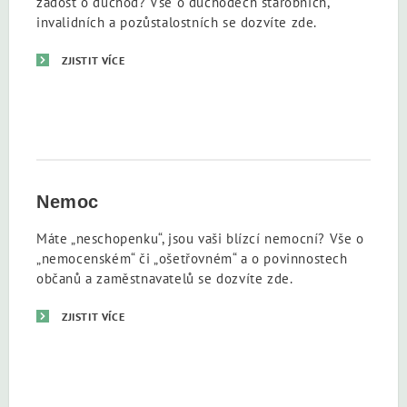
žádost o důchod? Vše o důchodech starobních,
invalidních a pozůstalostních se dozvíte zde.
ZJISTIT VÍCE
Nemoc
Máte „neschopenku“, jsou vaši blízcí nemocní? Vše o
„nemocenském“ či „ošetřovném“ a o povinnostech
občanů a zaměstnavatelů se dozvíte zde.
ZJISTIT VÍCE