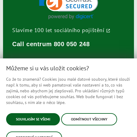
Slavíme 100 let sociálního pojištění
Call centrum
800 050 248
Můžeme si u vás uložit cookies?
Co že to znamená? Cookies jsou malé datové soubory, které slouží
např. k tomu, aby si web pamatoval vaše nastavení a to, co vás
Prohlášení o přístupnosti
zajímá, nebo abychom jej zlepšovali. Pro ukládání různých typů
cookies od vás potřebujeme souhlas. Web bude fungovat i bez
Mapa stránek
souhlasu, s ním ale o něco lépe.
© Česká správa sociálního zabezpečení
SOUHLASÍM SE VŠEMI
ODMÍTNOUT VŠECHNY