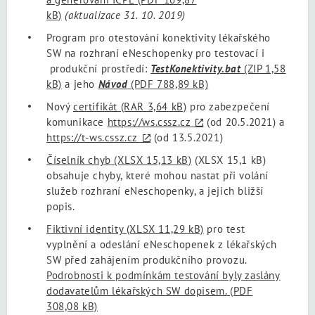
kB)
(aktualizace 31. 10. 2019)
Program pro otestování konektivity lékařského
SW na rozhraní eNeschopenky pro testovací i
produkční prostředí:
TestKonektivity.bat
(ZIP 1,58
kB)
a jeho
Návod
(PDF 788,89 kB)
Nový
certifikát
(RAR 3,64 kB)
pro zabezpečení
komunikace
https://ws.cssz.cz
(od 20.5.2021) a
https://t-ws.cssz.cz
(od 13.5.2021)
Číselník chyb
(XLSX 15,13 kB)
(XLSX 15,1 kB)
obsahuje chyby, které mohou nastat při volání
služeb rozhraní eNeschopenky, a jejich bližší
popis.
Fiktivní identity
(XLSX 11,29 kB)
pro test
vyplnění a odeslání eNeschopenek z lékařských
SW před zahájením produkčního provozu.
Podrobnosti k podmínkám testování byly zaslány
dodavatelům lékařských SW dopisem.
(PDF
308,08 kB)