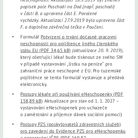
popisek pole Poschodí na Dod.(např. poschodí)
v části B. a upravena část E. Povolené
vycházky. Aktualizací 27.9.2019 byla upravena část
F. a doplněna závěrečná tečka v Poučení.
Formulář
Potvrzení o trvání dočasné pracovní
neschopnosti pro pojištence jiného členského
státu EU
(PDF 34,65 kB)
(aktualizace 20. 9. 2019)
,
který ošetřující lékař bude tisknout ze svého SW
v případě vystavování „lístku na peníze“ pro
zahraniční práce neschopné z EU. Pro tuzemské
pojištěnce se tento formulář vystavuje a předává
elektronicky.
Postupy lékaře při používání eNeschopenky
(PDF
158,89 kB)
Aktualizace pro stav od 1. 1. 2027 –
vystavování eNeschopenek pro uchazeče
o zaměstnání a příjemce dávek sociální pomoci)
Postupy PZS (poskytovatelů zdravotních služeb)
pro zavedení do Evidence PZS pro eNeschopenku
a generování IČPE
(PDF 169,87