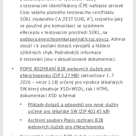
s testovacími identifikátory IČPE nahlaste sériové
číslo vašeho platného testovacího certifikátu
SÚKL (vydaného CA „TEST SUKL A“), stejného jaký
se používá pro komunikaci se systémem
eReceptu v testovacím prostředí SÚKL, na
podpora.eneschopenka(zavináč)cssz.gov.cz
. Adresa
slouží i k zasílání dotazů vývojářů a hlášení
zjištěných chyb. Podrobnější informace
k testování jsou v aktualizované dokumentaci.
POPIS ROZHRANÍ B2B webových služeb pro
eNeschopenku
(ZIP 5,27 MB)
(aktualizace 1. 7.
2026 – verze 1.18)
určený pro výrobce lékařských
SW, který obsahuje XSD+WSDL, tak i HTML
dokumentaci XSD schémat
Příklady dotazů a odpovědí pro nové služby
určené pro lékařské SW
(ZIP 402,45 kB)
Archivní soubory Popis rozhraní B2B
webových služeb pro eNeschopenku