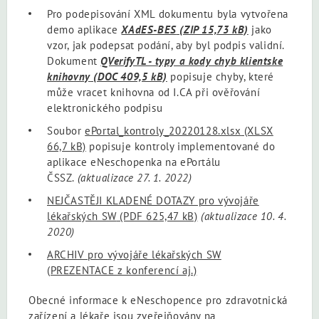
Pro podepisování XML dokumentu byla vytvořena
demo aplikace
XAdES-BES
(ZIP 15,73 kB)
jako
vzor, jak podepsat podání, aby byl podpis validní.
Dokument
QVerifyTL - typy a kody chyb klientske
knihovny
(DOC 409,5 kB)
popisuje chyby, které
může vracet knihovna od I.CA při ověřování
elektronického podpisu
Soubor
ePortal_kontroly_20220128.xlsx
(XLSX
66,7 kB)
popisuje kontroly implementované do
aplikace eNeschopenka na ePortálu
ČSSZ.
(aktualizace 27. 1. 2022)
NEJČASTĚJI KLADENÉ DOTAZY pro vývojáře
lékařských SW
(PDF 625,47 kB)
(aktualizace 10. 4.
2020)
ARCHIV pro vývojáře lékařských SW
(PREZENTACE z konferencí aj.)
Obecné informace k eNeschopence pro zdravotnická
zařízení a lékaře jsou zveřejňovány na