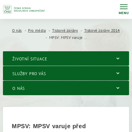
MENU
O nás
Pro média
Tiskové zprávy
Tiskové zprávy 2014
MPSV: MPSV varuje před podvodnými poskytovateli sociálních služeb a vydává desatero pro seniory
ŽIVOTNÍ SITUACE
SLUŽBY PRO VÁS
O NÁS
MPSV: MPSV varuje před