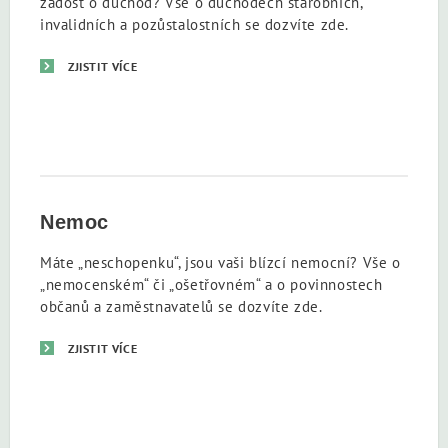
žádost o důchod? Vše o důchodech starobních,
invalidních a pozůstalostních se dozvíte zde.
ZJISTIT VÍCE
Nemoc
Máte „neschopenku“, jsou vaši blízcí nemocní? Vše o
„nemocenském“ či „ošetřovném“ a o povinnostech
občanů a zaměstnavatelů se dozvíte zde.
ZJISTIT VÍCE