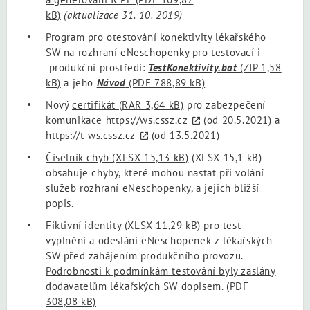
kB)
(aktualizace 31. 10. 2019)
Program pro otestování konektivity lékařského
SW na rozhraní eNeschopenky pro testovací i
produkční prostředí:
TestKonektivity.bat
(ZIP 1,58
kB)
a jeho
Návod
(PDF 788,89 kB)
Nový
certifikát
(RAR 3,64 kB)
pro zabezpečení
komunikace
https://ws.cssz.cz
(od 20.5.2021) a
https://t-ws.cssz.cz
(od 13.5.2021)
Číselník chyb
(XLSX 15,13 kB)
(XLSX 15,1 kB)
obsahuje chyby, které mohou nastat při volání
služeb rozhraní eNeschopenky, a jejich bližší
popis.
Fiktivní identity
(XLSX 11,29 kB)
pro test
vyplnění a odeslání eNeschopenek z lékařských
SW před zahájením produkčního provozu.
Podrobnosti k podmínkám testování byly zaslány
dodavatelům lékařských SW dopisem.
(PDF
308,08 kB)