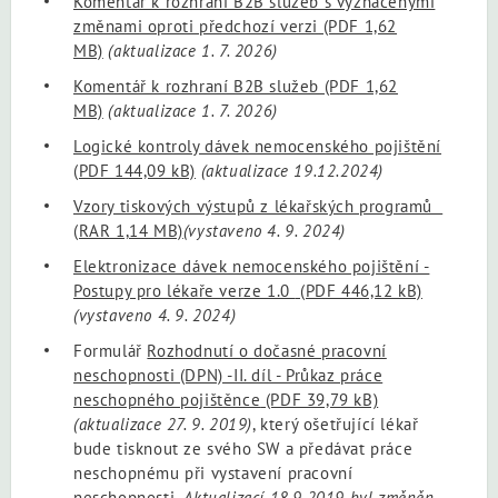
Komentář k rozhraní B2B služeb s vyznačenými
změnami oproti předchozí verzi
(PDF 1,62
MB)
(aktualizace 1. 7. 2026)
Komentář k rozhraní B2B služeb
(PDF 1,62
MB)
(aktualizace 1. 7. 2026)
Logické kontroly dávek nemocenského pojištění
(PDF 144,09 kB)
(aktualizace 19.12.2024)
Vzory tiskových výstupů z lékařských programů
(RAR 1,14 MB)
(vystaveno 4. 9. 2024)
Elektronizace dávek nemocenského pojištění -
Postupy pro lékaře verze 1.0
(PDF 446,12 kB)
(vystaveno 4. 9. 2024)
Formulář
Rozhodnutí o dočasné pracovní
neschopnosti (DPN) -II. díl - Průkaz práce
neschopného pojištěnce
(PDF 39,79 kB)
(aktualizace 27. 9. 2019)
, který ošetřující lékař
bude tisknout ze svého SW a předávat práce
neschopnému při vystavení pracovní
neschopnosti.
Aktualizací 18.9.2019 byl změněn