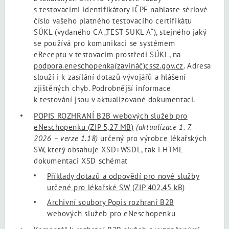
s testovacími identifikátory IČPE nahlaste sériové
číslo vašeho platného testovacího certifikátu
SÚKL (vydaného CA „TEST SUKL A“), stejného jaký
se používá pro komunikaci se systémem
eReceptu v testovacím prostředí SÚKL, na
podpora.eneschopenka(zavináč)cssz.gov.cz
. Adresa
slouží i k zasílání dotazů vývojářů a hlášení
zjištěných chyb. Podrobnější informace
k testování jsou v aktualizované dokumentaci.
POPIS ROZHRANÍ B2B webových služeb pro
eNeschopenku
(ZIP 5,27 MB)
(aktualizace 1. 7.
2026 – verze 1.18)
určený pro výrobce lékařských
SW, který obsahuje XSD+WSDL, tak i HTML
dokumentaci XSD schémat
Příklady dotazů a odpovědí pro nové služby
určené pro lékařské SW
(ZIP 402,45 kB)
Archivní soubory Popis rozhraní B2B
webových služeb pro eNeschopenku