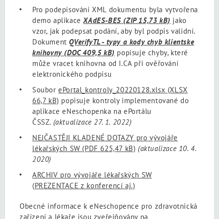
Pro podepisování XML dokumentu byla vytvořena
demo aplikace
XAdES-BES
(ZIP 15,73 kB)
jako
vzor, jak podepsat podání, aby byl podpis validní.
Dokument
QVerifyTL - typy a kody chyb klientske
knihovny
(DOC 409,5 kB)
popisuje chyby, které
může vracet knihovna od I.CA při ověřování
elektronického podpisu
Soubor
ePortal_kontroly_20220128.xlsx
(XLSX
66,7 kB)
popisuje kontroly implementované do
aplikace eNeschopenka na ePortálu
ČSSZ.
(aktualizace 27. 1. 2022)
NEJČASTĚJI KLADENÉ DOTAZY pro vývojáře
lékařských SW
(PDF 625,47 kB)
(aktualizace 10. 4.
2020)
ARCHIV pro vývojáře lékařských SW
(PREZENTACE z konferencí aj.)
Obecné informace k eNeschopence pro zdravotnická
zařízení a lékaře jsou zveřejňovány na