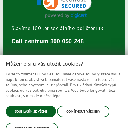
Slavíme 100 let sociálního pojištění
Call centrum
800 050 248
Můžeme si u vás uložit cookies?
Co že to znamená? Cookies jsou malé datové soubory, které slouží
např. k tomu, aby si web pamatoval vaše nastavení a to, co vás
Prohlášení o přístupnosti
zajímá, nebo abychom jej zlepšovali. Pro ukládání různých typů
cookies od vás potřebujeme souhlas. Web bude fungovat i bez
Mapa stránek
souhlasu, s ním ale o něco lépe.
© Česká správa sociálního zabezpečení
SOUHLASÍM SE VŠEMI
ODMÍTNOUT VŠECHNY