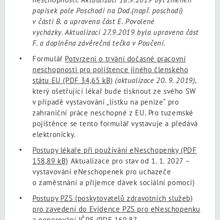
popisek pole Poschodí na Dod.(např. poschodí)
v části B. a upravena část E. Povolené
vycházky. Aktualizací 27.9.2019 byla upravena část
F. a doplněna závěrečná tečka v Poučení.
Formulář
Potvrzení o trvání dočasné pracovní
neschopnosti pro pojištence jiného členského
státu EU
(PDF 34,65 kB)
(aktualizace 20. 9. 2019)
,
který ošetřující lékař bude tisknout ze svého SW
v případě vystavování „lístku na peníze“ pro
zahraniční práce neschopné z EU. Pro tuzemské
pojištěnce se tento formulář vystavuje a předává
elektronicky.
Postupy lékaře při používání eNeschopenky
(PDF
158,89 kB)
Aktualizace pro stav od 1. 1. 2027 –
vystavování eNeschopenek pro uchazeče
o zaměstnání a příjemce dávek sociální pomoci)
Postupy PZS (poskytovatelů zdravotních služeb)
pro zavedení do Evidence PZS pro eNeschopenku
a generování IČPE
(PDF 169,87